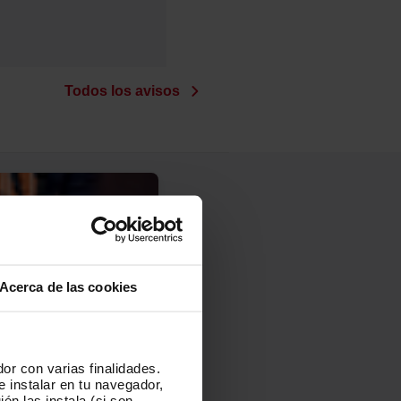
130
131
132
133
185
191
192
196
Todos los avisos
Acerca de las cookies
or con varias finalidades.
e instalar en tu navegador,
én las instala (si son