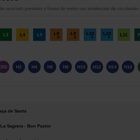
e recorrido previstas y líneas de metro con incidencias de circulación.
L9
L9
L10
L10
L3
L4
L5
L11
N
S
N
S
D50
H2
H4
H6
H8
H10
H12
H14
H16
V13
V15
V17
V19
V21
V23
V25
V27
V29
7
13
19
21
22
23
24
27
33
laça de Sants
55
59
60
62
63
65
67
68
70
 La Sagrera - Bon Pastor
97
102
104
107
109
111
112
113
114