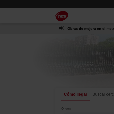
Saltar
Saltar al contenido principal
al
contenido
Web
de
Obras de mejora en el metr
Transports
Metropolita
de
Barcelona
Cómo llegar
Buscar cer
Origen