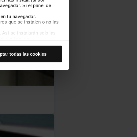
avegador. Si el panel de
 en tu navegador.
res que se instalen o no las
Así se instalarán solo las
las cookies de
joran tu experiencia de
ptar todas las cookies
 no las aceptas, no puedes
es seleccionando la opción