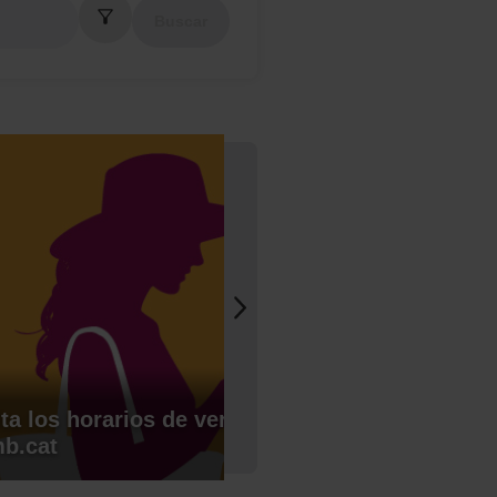
Buscar
ta los horarios de verano de tu bus en TMB Ap
mb.cat