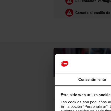
L4: Estación Verdagu
119
120
Cerrado el pasillo de
134
136
M1
M9
Consentimiento
Prioridad absoluta: detrás d
Este sitio web utiliza cookie
Las cookies son pequeños arc
En la opción “Personalizar”, 
cuántas cookies de cada tipol