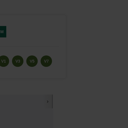
FM
V1
V3
V5
V7
V31
V33
X1
X2
34
39
46
47
76
78
91
94
115
116
117
118