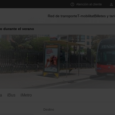
Atención al cliente
Menú principal
Red de transporte
T-mobilitat
Billetes y tar
o durante el verano
ns
ca
iBus
iMetro
Destino