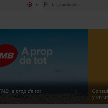
Ubicación
Invertir
TMB, a prop de tot
Consul
y en t