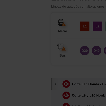
Líneas de autobús con alteraciones d
L1
L2
Metro
D20
D40
Bus
V9
V11
X3
6
Corte L1: Florida - P
52
54
Corte L9 y L10 Nord:
95
96