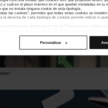
) y cuál es el plazo máximo en el que quedan instaladas en tu n
a que no instala ninguna cookie de esta tipología.
todas las cookies”, permites que todas estas cookies se instalen
a la derecha de cada tipología de cookies permite indicar si quie
mo fácil
s preferencias, debes hacer clic en “Seleccionar y configurar”. 
hayas seleccionado previamente. Te sugerimos que selecciones 
iten recordar tus opciones de navegación (como el idioma) y me
Personalizar
Ace
mprescindibles para el funcionamiento de la web y, por tanto, si
des consultar nuestra
Política de cookies
.
avegación en esta web, podrás modificar tu selección de cooki
ntrarás en el menú de la parte inferior de la web.
nline!