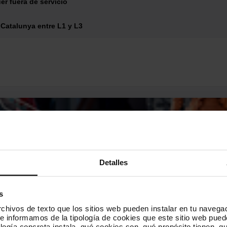
er fuera de servicio
121
122
123
124
125
126
127
128
129
 Catalunya entre L1 y L3
137
138
141
150
157
175
180
182
183
974
984
Detalles
e los pictos hay personas
s
hivos de texto que los sitios web pueden instalar en tu navegad
te informamos de la tipología de cookies que este sitio web pued
ogía concreta instala, qué cookies son, qué propósito tienen, qui