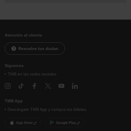
menú de la parte inferior de la web.
Atención al cliente
Resuelve tus dudas
Síguenos
TMB en las redes sociales
TMB App
Descárgate TMB App y compra tus billetes
App Store
Google Play