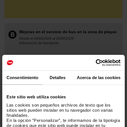
Mejoras en el servicio de bus en la zona de playas
Desde el 06/06/2026 al 06/09/2026
Información de transporte
Consentimiento
Detalles
Acerca de las cookies
Mejoras en el servicio de la línea V19
Desde el 28/03/2026 al 27/09/2026
Información de transporte
Este sitio web utiliza cookies
Las cookies son pequeños archivos de texto que los
sitios web pueden instalar en tu navegador con varias
finalidades.
En la opción “Personalizar”, te informamos de la tipología
de cookies que este sitio web puede instalar en tu