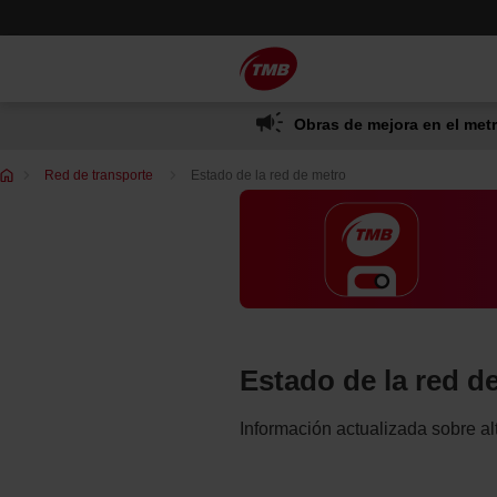
Saltar
Saltar al contenido principal
al
contenido
Obras de mejora en el metr
Te
Red de transporte
Estado de la red de metro
encuentras
en:
Estado de la red d
Información actualizada sobre alt