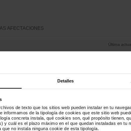
AS AFECTACIONES
Última actua
 / Fondo
Paral·lel / Badalo
A
L2
ñ
Info no disponible
a
Detalles
d
i
Trinitat Nova
La Pau / Trinitat No
A
L4
r
ñ
a
Info no disponible
s
a
f
d
hivos de texto que los sitios web pueden instalar en tu navegad
a
i
te informamos de la tipología de cookies que este sitio web pued
l d'Hebron
La Sagrera / Can Z
v
A
L9
r
ogía concreta instala, qué cookies son, qué propósito tienen, qui
N
o
ñ
a
Info no disponible
) y cuál es el plazo máximo en el que quedan instaladas en tu n
r
a
f
a que no instala ninguna cookie de esta tipología.
i
d