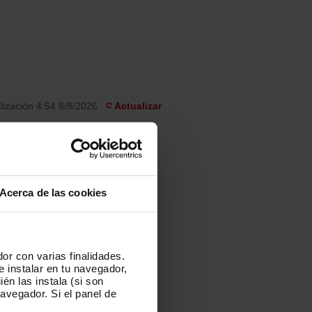
lización
4:54 8/8/2026
Actualizar
na Pompeu Fabra
A
ñ
a
Acerca de las cookies
d
i
va
A
r
ñ
a
a
f
d
or con varias finalidades.
a
i
e instalar en tu navegador,
am
v
A
r
én las instala (si son
o
ñ
a
avegador. Si el panel de
r
a
f
i
d