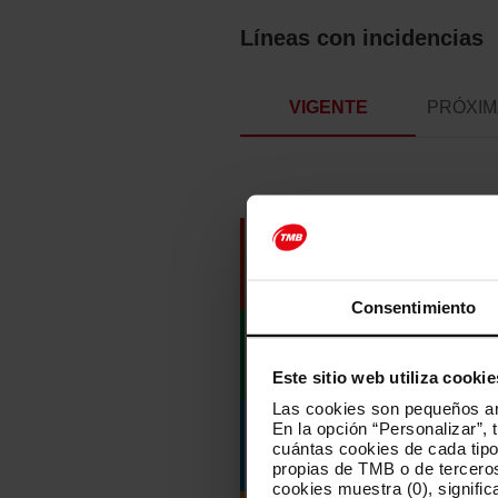
Líneas con incidencias
VIGENTE
PRÓXIM
Hospital de Bellvitge
L1
Info no disponible
Consentimiento
Zona Universitària / 
L3
Info no disponible
Este sitio web utiliza cookie
Las cookies son pequeños arc
En la opción “Personalizar”, 
Cornellà Centre / Val
L5
cuántas cookies de cada tipol
Info no disponible
propias de TMB o de terceros
cookies muestra (0), signific