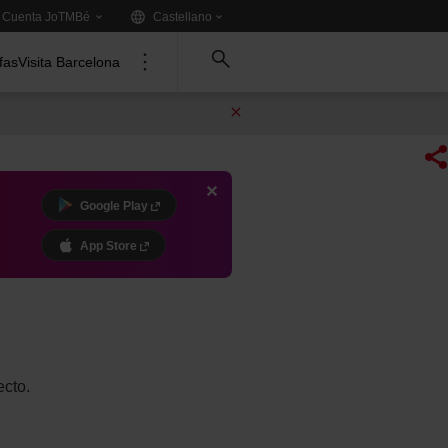
Idioma:
.
Cuenta JoTMBé
Castellano
Tria
un
ifas
Visita Barcelona
altre
idioma:
Google Play
App Store
ecto.