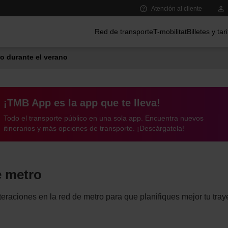
Atención al cliente
Menú principal
Red de transporte
T-mobilitat
Billetes y tar
o durante el verano
¡TMB App es la app que te lleva!
Todo el transporte público en una sola app. Encuentra nuevos
itinerarios y más opciones de transporte. ¡Descárgatela!
e metro
eraciones en la red de metro para que planifiques mejor tu tray