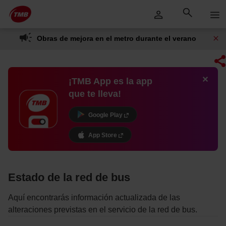
Saltar
Saltar al contenido principal
al
contenido
Obras de mejora en el metro durante el verano
¡TMB App es la app
que te lleva!
Google Play
App Store
Estado de la red de bus
Aquí encontrarás información actualizada de las
alteraciones previstas en el servicio de la red de bus.