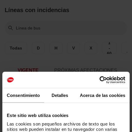
Líneas con incidencias
N
o
s
e
1
6
h
Todas
D
H
V
X
-
-
a
60
10
e
n
c
VIGENTE
PRÓXIMAS AFECTACIONES
o
n
t
r
Actualizar
a
Consentimiento
Detalles
Acerca de las cookies
d
o
n
i
Este sitio web utiliza cookies
n
Las cookies son pequeños archivos de texto que los
g
sitios web pueden instalar en tu navegador con varias
u