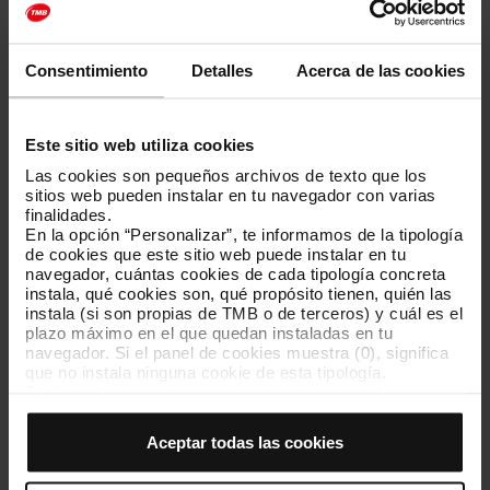
Los anuncios de contratos menores se publican en la
plataforma
Vortal
.
Consentimiento
Detalles
Acerca de las cookies
Consulta cuáles son las
condiciones generales de compra para
contratos menores
.
Este sitio web utiliza cookies
Las cookies son pequeños archivos de texto que los
Contratos y licitaciones anteriores a 9 de marzo de
sitios web pueden instalar en tu navegador con varias
2018
finalidades.
En la opción “Personalizar”, te informamos de la tipología
de cookies que este sitio web puede instalar en tu
En relación con las licitaciones iniciadas o en estado de ejecución
navegador, cuántas cookies de cada tipología concreta
antes del 9 de marzo de 2018, se regirán por lo dispuesto en las
instala, qué cookies son, qué propósito tienen, quién las
Instrucciones Internas de Contratación, que garantizan
instala (si son propias de TMB o de terceros) y cuál es el
igualmente la sumisión efectiva de las contrataciones a los
plazo máximo en el que quedan instaladas en tu
principios generales de publicidad, concurrencia, transparencia,
navegador. Si el panel de cookies muestra (0), significa
confidencialidad, igualdad y no discriminación. En consecuencia,
que no instala ninguna cookie de esta tipología.
estas Instrucciones Internas de Contratación permanecerán
Si eliges la opción “Aceptar todas las cookies”, permites
vigentes única y exclusivamente para los contratos y licitaciones
que todas estas cookies se instalen en tu navegador.
anteriores al 9 de marzo de 2018.
El selector que se encuentra a la derecha de cada
Aceptar todas las cookies
tipología de cookies permite indicar si quieres que se
instalen o no las cookies de esa clase.