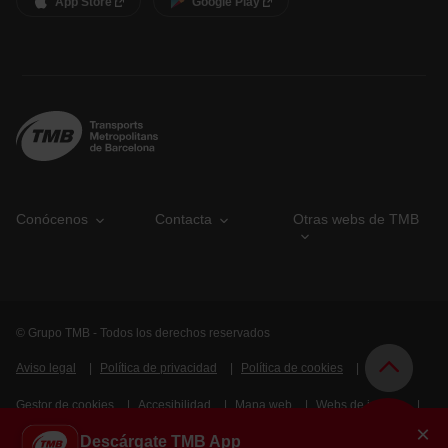
App Store
Google Play
Conócenos
Contacta
Otras webs de TMB
© Grupo TMB - Todos los derechos reservados
Aviso legal
Política de privacidad
Política de cookies
Gestor de cookies
Accesibilidad
Mapa web
Webs de interés
×
Descárgate TMB App
Intranet