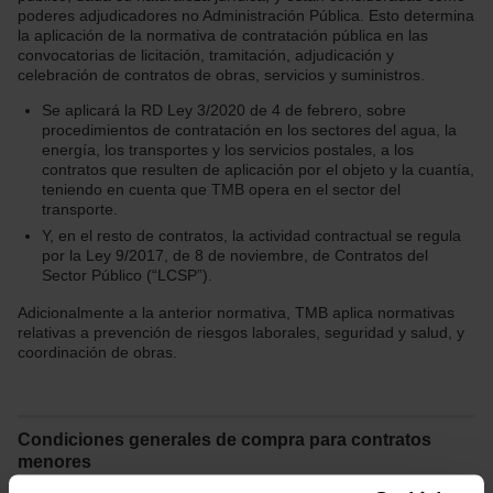
poderes adjudicadores no Administración Pública. Esto determina
la aplicación de la normativa de contratación pública en las
convocatorias de licitación, tramitación, adjudicación y
celebración de contratos de obras, servicios y suministros.
Se aplicará la RD Ley 3/2020 de 4 de febrero, sobre
procedimientos de contratación en los sectores del agua, la
energía, los transportes y los servicios postales, a los
contratos que resulten de aplicación por el objeto y la cuantía,
teniendo en cuenta que TMB opera en el sector del
transporte.
Y, en el resto de contratos, la actividad contractual se regula
por la Ley 9/2017, de 8 de noviembre, de Contratos del
Sector Público (“LCSP”).
Adicionalmente a la anterior normativa, TMB aplica normativas
relativas a prevención de riesgos laborales, seguridad y salud, y
coordinación de obras.
Condiciones generales de compra para contratos
menores