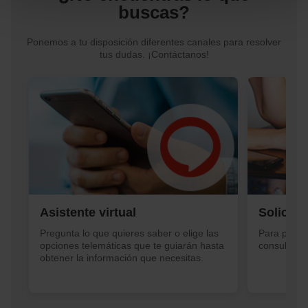
experiencia de usuario.
buscas?
Las cookies necesarias son imprescindibles para el
funcionamiento de la web y, por tanto, si no las aceptas,
no puedes empezar a navegar. Solo puedes consultar
Ponemos a tu disposición diferentes canales para resolver
nuestra
Política de cookies
.
tus dudas. ¡Contáctanos!
En cualquier momento de la navegación en esta web,
podrás modificar tu selección de cookies seleccionando
la opción “Gestor de cookies”, que encontrarás en el
menú de la parte inferior de la web.
Asistente virtual
Solicitu
,
Pregunta lo que quieres saber o elige las
Para petic
a
opciones telemáticas que te guiarán hasta
consultas s
obtener la información que necesitas.