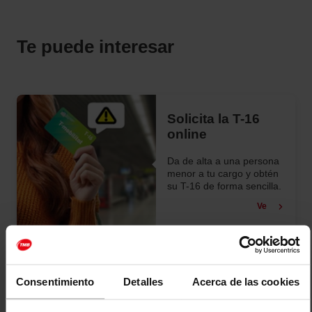
Te puede interesar
Solicita la T-16
online
Da de alta a una persona
menor a tu cargo y obtén
su T-16 de forma sencilla.
Ve
Pide tu factura
Consentimiento
Detalles
Acerca de las cookies
Obtén las facturas
simplificadas y solicita las
facturas completas de los