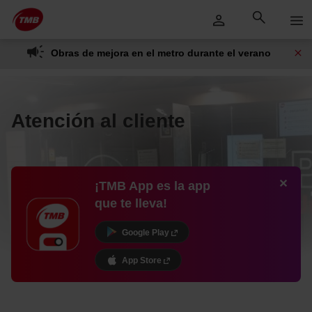
Saltar
Saltar al contenido principal
al
contenido
Obras de mejora en el metro durante el verano
Atención al cliente
¡TMB App es la app
que te lleva!
Google Play
App Store