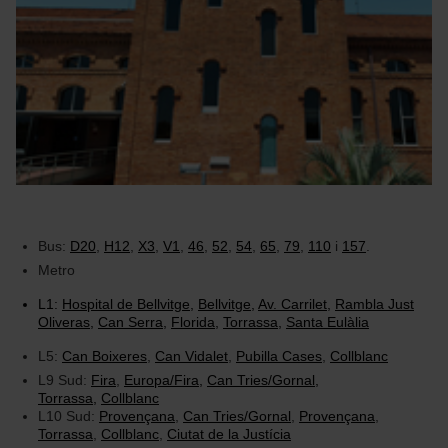
Bus:
D20
,
H12
,
X3
,
V1
,
46
,
52
,
54
,
65
,
79
,
110
i
157
.
Metro
L1:
Hospital de Bellvitge
,
Bellvitge
,
Av. Carrilet
,
Rambla Just
Oliveras
,
Can Serra
,
Florida
,
Torrassa
,
Santa Eulàlia
L5:
Can Boixeres
,
Can Vidalet
,
Pubilla Cases
,
Collblanc
L9 Sud:
Fira
,
Europa/Fira
,
Can Tries/Gornal
,
Torrassa
,
Collblanc
L10 Sud:
Provençana
,
Can Tries/Gornal
,
Provençana
,
Torrassa
,
Collblanc
,
Ciutat de la Justícia