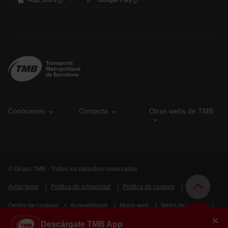
App Store
Google Play
Conócenos
Contacta
Otras webs de TMB
© Grupo TMB - Todos los derechos reservados
Aviso legal
Política de privacidad
Política de cookies
Gestor de cookies
Accesibilidad
Mapa web
Webs de interés
×
¿En qué te puedo ayudar?
Descárgate TMB App
Intranet