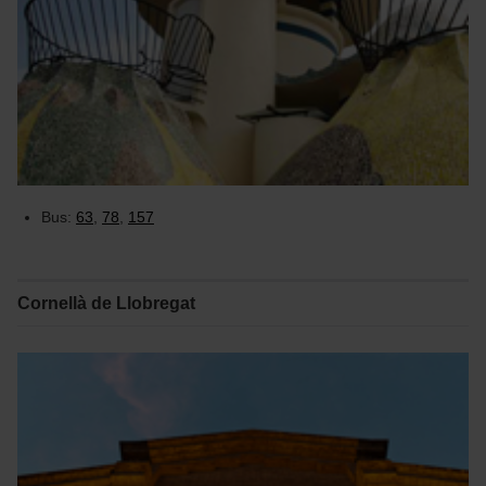
la opción “Gestor de cookies”, que encontrarás en el
menú de la parte inferior de la web.
Bus:
63
,
78
,
157
Cornellà de Llobregat