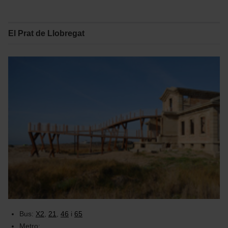
El Prat de Llobregat
Bus:
X2
,
21
,
46
i
65
Metro: