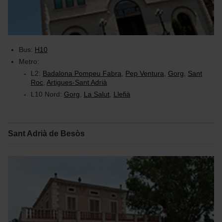
Bus:
H10
Metro:
L2:
Badalona Pompeu Fabra
,
Pep Ventura
,
Gorg
,
Sant
Roc
,
Artigues-Sant Adrià
L10 Nord:
Gorg
,
La Salut
,
Llefià
Sant Adrià de Besòs