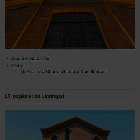
Bus:
67
,
68
,
94
,
95
Metro:
L5:
Cornellà Centre
,
Gavarra
,
Sant Ildefons
L’Hospitalet de Llobregat