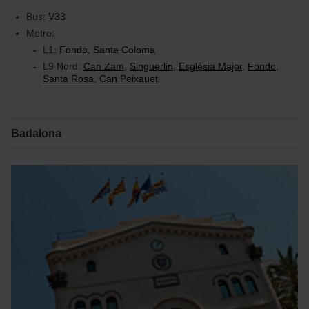
Bus:
V33
Metro:
L1:
Fondo
,
Santa Coloma
L9 Nord:
Can Zam
,
Singuerlin
,
Església Major
,
Fondo
,
Santa Rosa
,
Can Peixauet
Badalona