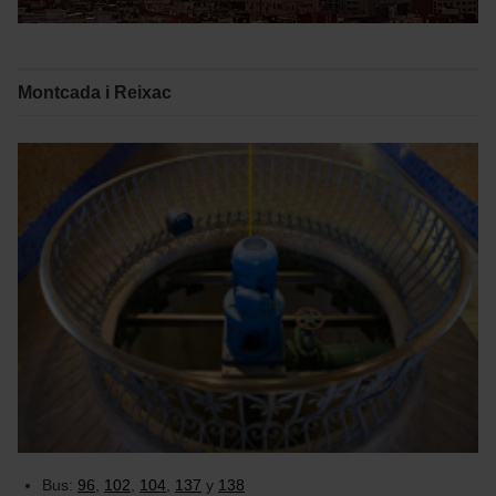
Montcada i Reixac
Bus:
96
,
102
,
104
,
137
y
138