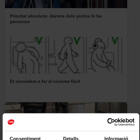
136
137
138
141
150
157
175
Prioritat absoluta: darrere dels pictos hi ha
persones
180
182
183
185
191
192
196
M1
M9
974
984
Et convidem a fer el civisme fàcil
Consentiment
Detalls
Informació