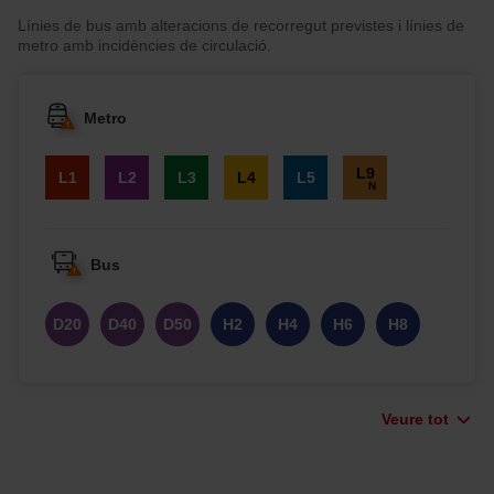
Línies de bus amb alteracions de recorregut previstes i línies de
metro amb incidències de circulació.
Metro
L9
L1
L2
L3
L4
L5
N
L9
L10
L10
L11
FM
S
N
S
Bus
D20
D40
D50
H2
H4
H6
H8
H10
H12
H14
H16
V1
V3
V5
Veure tot
V7
V9
V11
V13
V15
V17
V19
V21
V23
V25
V27
V29
V31
V33