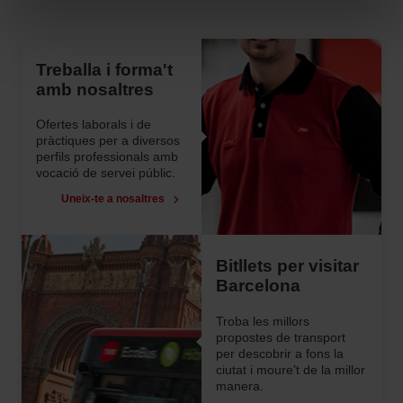
opcions de navegació (com ara l’idioma) i milloren la teva
experiència d’usuari.
Les cookies necessàries són imprescindibles per al
funcionament del web i, per tant, si no les acceptes, no
pots començar a navegar-hi. Només pots consultar la
Treballa i forma't
nostra
Política de cookies
.
amb nosaltres
En qualsevol moment de la navegació en aquest web,
pots modificar la teva selecció de cookies anant a l’opció
Ofertes laborals i de
“Gestor de cookies”, que trobaràs al menú de la part
pràctiques per a diversos
inferior del web.
perfils professionals amb
vocació de servei públic.
Uneix-te a nosaltres
Bitllets per visitar
Barcelona
Troba les millors
propostes de transport
per descobrir a fons la
ciutat i moure’t de la millor
manera.