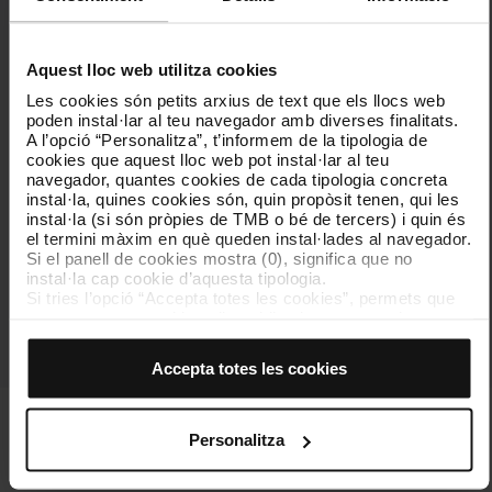
Ja pots tramitar la T-16 online!
Aquest lloc web utilitza cookies
Les cookies són petits arxius de text que els llocs web
poden instal·lar al teu navegador amb diverses finalitats.
A l’opció “Personalitza”, t’informem de la tipologia de
cookies que aquest lloc web pot instal·lar al teu
navegador, quantes cookies de cada tipologia concreta
instal·la, quines cookies són, quin propòsit tenen, qui les
instal·la (si són pròpies de TMB o bé de tercers) i quin és
el termini màxim en què queden instal·lades al navegador.
Consulta les preguntes freqüents
Si el panell de cookies mostra (0), significa que no
instal·la cap cookie d’aquesta tipologia.
Si tries l’opció “Accepta totes les cookies”, permets que
totes aquestes cookies s’instal·lin al teu navegador.
El selector que es troba a la dreta de cada tipologia de
cookies permet indicar si vols que s’instal·lin o no les
Accepta totes les cookies
cookies d’aquella classe.
Un cop hagis marcat les teves preferències, has de fer
clic sobre “Selecciona i configura”. Així, s’instal·laran
només les cookies de la tipologia que hagis seleccionat
Personalitza
prèviament. Et suggerim que seleccionis les cookies de
Accés directe a
personalització, perquè permeten recordar les teves