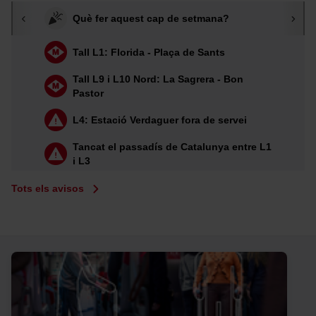
Què fer aquest cap de setmana?
X1
X2
X3
6
7
13
19
Tall L1: Florida - Plaça de Sants
21
22
23
24
27
33
34
Tall L9 i L10 Nord: La Sagrera - Bon
Pastor
39
46
47
52
54
55
59
L4: Estació Verdaguer fora de servei
60
62
63
65
67
68
70
Tancat el passadís de Catalunya entre L1
i L3
76
78
91
94
95
96
97
Tots els avisos
102
104
107
109
111
112
113
114
115
116
117
118
119
120
121
122
123
124
125
126
127
128
129
130
131
132
133
134