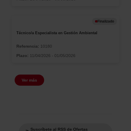
En cualquier momento de la navegación en esta web,
podrás modificar tu selección de cookies seleccionando
la opción “Gestor de cookies”, que encontrarás en el
menú de la parte inferior de la web.
Finalizado
Técnico/a Especialista en Gestión Ambiental
Referencia:
10180
Plazo:
11/04/2026 - 01/05/2026
Ver más
Suscríbete al RSS de Ofertas