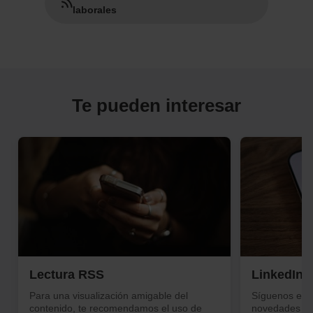
laborales
Te pueden interesar
Lectura RSS
LinkedIn
Para una visualización amigable del
Síguenos en L
contenido, te recomendamos el uso de
novedades de