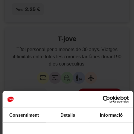
2,25 €
Preu:
T-jove
Títol personal per a menors de 30 anys. Viatges
il·limitats entre totes les corones tarifàries durant 90
dies consecutius.
45,50 €
Compra online
Preu:
Consentiment
Detalls
Informació
T-16