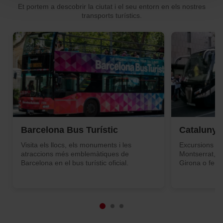
Et portem a descobrir la ciutat i el seu entorn en els nostres
pots començar a navegar-hi. Només pots consultar la
transports turístics.
nostra
Política de cookies
.
En qualsevol moment de la navegació en aquest web,
pots modificar la teva selecció de cookies anant a l’opció
“Gestor de cookies”, que trobaràs al menú de la part
inferior del web.
Barcelona Bus Turístic
Catalunya
Visita els llocs, els monuments i les
Excursions gu
atraccions més emblemàtiques de
Montserrat, co
Barcelona en el bus turístic oficial.
Girona o fer l