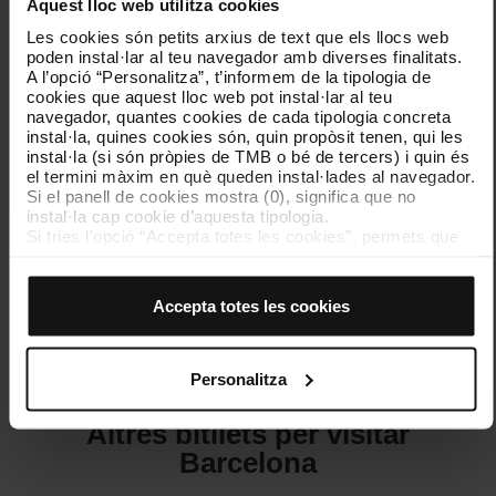
Títol personal i gratuït per a nens i joves de 4 a 16
Aquest lloc web utilitza cookies
anys. Viatges il·limitats al sector tarifari per on s'ha
Les cookies són petits arxius de text que els llocs web
emès.
poden instal·lar al teu navegador amb diverses finalitats.
A l’opció “Personalitza”, t’informem de la tipologia de
cookies que aquest lloc web pot instal·lar al teu
navegador, quantes cookies de cada tipologia concreta
instal·la, quines cookies són, quin propòsit tenen, qui les
instal·la (si són pròpies de TMB o bé de tercers) i quin és
0 €
Compra online
el termini màxim en què queden instal·lades al navegador.
Si el panell de cookies mostra (0), significa que no
instal·la cap cookie d’aquesta tipologia.
Si tries l’opció “Accepta totes les cookies”, permets que
totes aquestes cookies s’instal·lin al teu navegador.
El selector que es troba a la dreta de cada tipologia de
cookies permet indicar si vols que s’instal·lin o no les
Accepta totes les cookies
Veure’n més
cookies d’aquella classe.
Un cop hagis marcat les teves preferències, has de fer
clic sobre “Selecciona i configura”. Així, s’instal·laran
només les cookies de la tipologia que hagis seleccionat
Personalitza
prèviament. Et suggerim que seleccionis les cookies de
personalització, perquè permeten recordar les teves
Altres bitllets per visitar
opcions de navegació (com ara l’idioma) i milloren la teva
experiència d’usuari.
Barcelona
Les cookies necessàries són imprescindibles per al
funcionament del web i, per tant, si no les acceptes, no