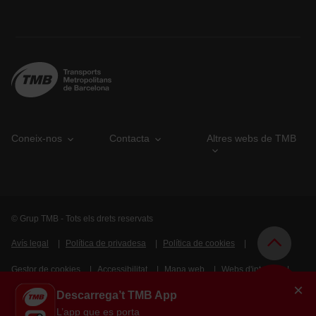
Coneix-nos
Contacta
Altres webs de TMB
© Grup TMB - Tots els drets reservats
Avís legal
Política de privadesa
Política de cookies
Gestor de cookies
Accessibilitat
Mapa web
Webs d'interès
×
Descarrega’t TMB App
Intranet
L’app que es porta