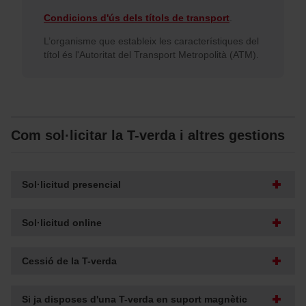
Condicions d'ús dels títols de transport
.
L’organisme que estableix les característiques del
títol és l'Autoritat del Transport Metropolità (ATM).
Com sol·licitar la T-verda i altres gestions
Sol·licitud presencial
Sol·licitud online
Cessió de la T-verda
Si ja disposes d'una T-verda en suport magnètic