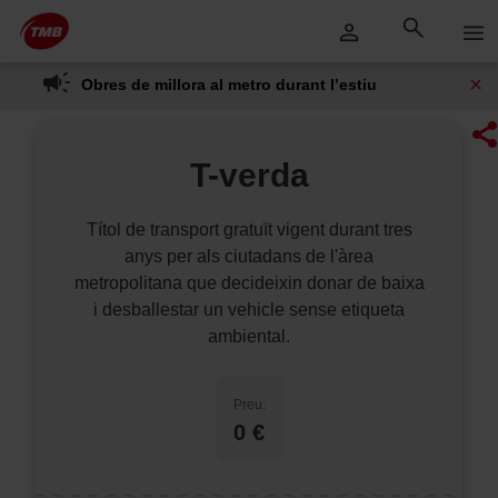
Saltar
Salta al contingut principal
al
contingut
Obres de millora al metro durant l’estiu
T-verda
Títol de transport gratuït vigent durant tres
anys per als ciutadans de l'àrea
metropolitana que decideixin donar de baixa
i desballestar un vehicle sense etiqueta
ambiental.
Preu:
0 €