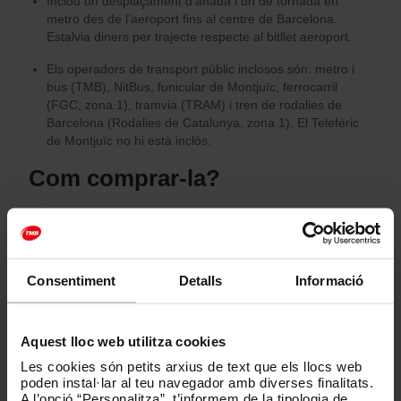
Inclou un desplaçament d’anada i un de tornada en
metro des de l’aeroport fins al centre de Barcelona.
Estalvia diners per trajecte respecte al bitllet aeroport.
Els operadors de transport públic inclosos són: metro i
bus (TMB), NitBus, funicular de Montjuïc, ferrocarril
(FGC, zona 1), tramvia (TRAM) i tren de rodalies de
Barcelona (Rodalies de Catalunya, zona 1). El Telefèric
de Montjuïc no hi està inclòs.
Com comprar-la?
Pots fer la compra de la targeta Hola Barcelona Travel
Card mitjançant el servei de compra online amb un 10%
de descompte. També la pots adquirir, a preu normal, a
Hola Barcelona Store, botiga situada al vestíbul de la L3
Consentiment
Detalls
Informació
de l'estació de metro de Catalunya, a les màquines de
venda de bitllets i els Punts TMB d'atenció, que són al
metro, o a les oficines de turisme de Barcelona
Aquest lloc web utilitza cookies
distribuïdes per la ciutat.
Les cookies són petits arxius de text que els llocs web
Si fas la compra online o a Hola Barcelona Store pots
poden instal·lar al teu navegador amb diverses finalitats.
bescanviar el teu voucher a les distribuïdores
A l’opció “Personalitza”, t’informem de la tipologia de