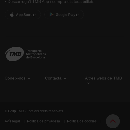
Descarrega’t TMB App i compra els teus bitllets
App Store
Google Play
Coneix-nos
Contacta
Altres webs de TMB
© Grup TMB - Tots els drets reservats
Avís legal
Política de privadesa
Política de cookies