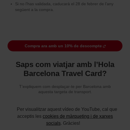
Si no l'has validada, caducarà el 28 de febrer de l’any
“Gestor de cookies”, que trobaràs al menú de la part
següent a la compra.
inferior del web.
Compra ara amb un 10% de descompte
Saps com viatjar amb l’Hola
Barcelona Travel Card?
T’expliquem com desplaçar-te per Barcelona amb
aquesta targeta de transport.
Per visualitzar aquest vídeo de YouTube, cal que
acceptis les
cookies de màrqueting i de xarxes
socials
. Gràcies!