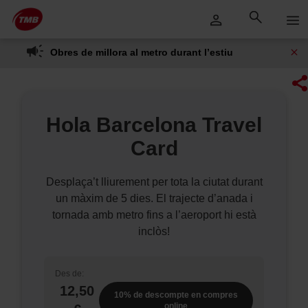
Saltar
Salta al contingut principal
al
contingut
Obres de millora al metro durant l’estiu
Hola Barcelona Travel
Card
Desplaça’t lliurement per tota la ciutat durant
un màxim de 5 dies. El trajecte d’anada i
tornada amb metro fins a l’aeroport hi està
inclòs!
Des de:
12,50
10% de descompte en compres
online