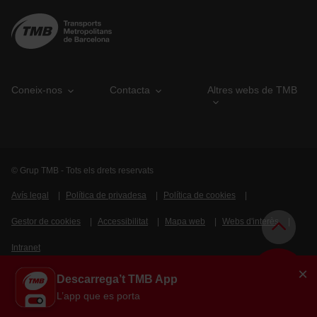
Coneix-nos
Contacta
Altres webs de TMB
© Grup TMB - Tots els drets reservats
Avís legal
Política de privadesa
Política de cookies
Gestor de cookies
Accessibilitat
Mapa web
Webs d'interès
Intranet
×
Descarrega’t TMB App
L’app que es porta