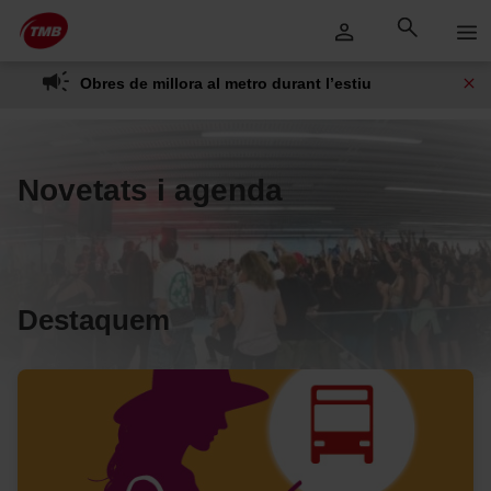
Saltar
Salta al contingut principal
al
contingut
Obres de millora al metro durant l’estiu
Novetats i agenda
Destaquem