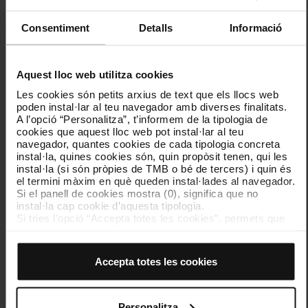
Davant la violència masclista, demana
ajuda!
Consentiment
Detalls
Informació
T'expliquem com demanar ajuda quan et trobis amb
situacions masclistes en els transports de TMB.
Aquest lloc web utilitza cookies
Les cookies són petits arxius de text que els llocs web
poden instal·lar al teu navegador amb diverses finalitats.
A l’opció “Personalitza”, t’informem de la tipologia de
cookies que aquest lloc web pot instal·lar al teu
navegador, quantes cookies de cada tipologia concreta
instal·la, quines cookies són, quin propòsit tenen, qui les
instal·la (si són pròpies de TMB o bé de tercers) i quin és
el termini màxim en què queden instal·lades al navegador.
Si el panell de cookies mostra (0), significa que no
instal·la cap cookie d’aquesta tipologia.
Si tries l’opció “Accepta totes les cookies”, permets que
CAMPANYA
totes aquestes cookies s’instal·lin al teu navegador.
El selector que es troba a la dreta de cada tipologia de
cookies permet indicar si vols que s’instal·lin o no les
A les escales mecàniques evita accidents
Accepta totes les cookies
cookies d’aquella classe.
Un cop hagis marcat les teves preferències, has de fer
Seguir les normes d’ús és fonamental per garantir la
clic sobre “Selecciona i configura”. Així, s’instal·laran
seguretat pròpia i la dels altres.
només les cookies de la tipologia que hagis seleccionat
Personalitza