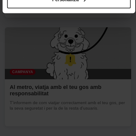
prèviament. Et suggerim que seleccionis les cookies de
personalització, perquè permeten recordar les teves
opcions de navegació (com ara l’idioma) i milloren la teva
experiència d’usuari.
Les cookies necessàries són imprescindibles per al
funcionament del web i, per tant, si no les acceptes, no
pots començar a navegar-hi. Només pots consultar la
nostra
Política de cookies
.
En qualsevol moment de la navegació en aquest web,
pots modificar la teva selecció de cookies anant a l’opció
“Gestor de cookies”, que trobaràs al menú de la part
inferior del web.
CAMPANYA
Al metro, viatja amb el teu gos amb
responsabilitat
T'informem de com viatjar correctament amb el teu gos, per
la seva seguretat i per la de la resta d'usuaris.