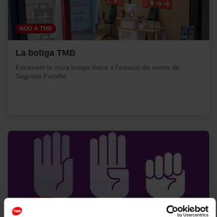
NOU A TMB
La botiga TMB
Estrenem la nova botiga física a l’estació de metro de
Sagrada Família
CAMPANYA