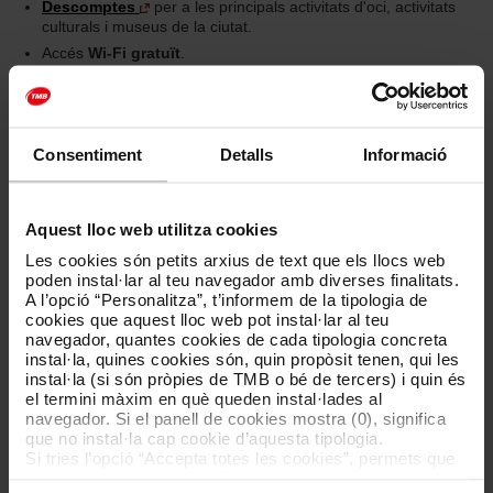
Descomptes
per a les principals activitats d'oci, activitats
culturals i museus de la ciutat.
Accés
Wi-Fi gratuït
.
Tickets per al Barcelona Bus Turístic
Descomptes i preus especials per a nens.
Consentiment
Detalls
Informació
Reserva els teus bitllets online. Podràs gaudir d’un descompte
del 10% si compres els tickets a
Hola Barcelona
, la botiga oficial
de TMB.
Aquest lloc web utilitza cookies
Les cookies són petits arxius de text que els llocs web
poden instal·lar al teu navegador amb diverses finalitats.
Compra online amb 10% de descompte
A l’opció “Personalitza”, t’informem de la tipologia de
cookies que aquest lloc web pot instal·lar al teu
navegador, quantes cookies de cada tipologia concreta
instal·la, quines cookies són, quin propòsit tenen, qui les
Més informació sobre el Barcelona Bus Turístic
instal·la (si són pròpies de TMB o bé de tercers) i quin és
el termini màxim en què queden instal·lades al
Pots consultar informació més detallada sobre aquest servei
navegador. Si el panell de cookies mostra (0), significa
al
web del Barcelona Bus Turístic
.
que no instal·la cap cookie d’aquesta tipologia.
Si tries l’opció “Accepta totes les cookies”, permets que
totes aquestes cookies s’instal·lin al teu navegador.