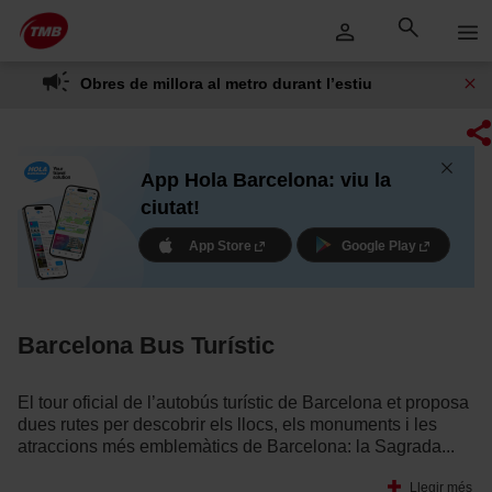
Saltar
Salta al contingut principal
al
contingut
Obres de millora al metro durant l’estiu
App Hola Barcelona: viu la
ciutat!
App Store
Google Play
Barcelona Bus Turístic
El tour oficial de l’autobús turístic de Barcelona et proposa
dues rutes per descobrir els llocs, els monuments i les
atraccions més emblemàtics de Barcelona: la Sagrada...
Llegir més