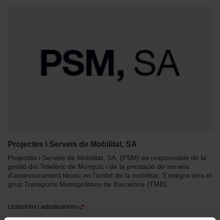
Projectes i Serveis de Mobilitat, SA
Projectes i Serveis de Mobilitat, SA, (PSM) és responsable de la
gestió del Telefèric de Montjuïc i de la prestació de serveis
d’assessorament tècnic en l’àmbit de la mobilitat. S'integra dins el
grup Transports Metropolitans de Barcelona (TMB).
Licitacions i adjudicacions