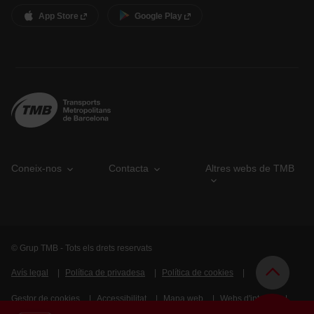
App Store
Google Play
Coneix-nos
Contacta
Altres webs de TMB
© Grup TMB - Tots els drets reservats
Avís legal
Política de privadesa
Política de cookies
Gestor de cookies
Accessibilitat
Mapa web
Webs d'interès