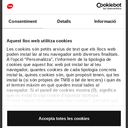
Consentiment
Detalls
Informació
Aquest lloc web utilitza cookies
Les cookies són petits arxius de text que els llocs web
poden instal·lar al teu navegador amb diverses finalitats.
A l’opció “Personalitza”, t’informem de la tipologia de
cookies que aquest lloc web pot instal·lar al teu
navegador, quantes cookies de cada tipologia concreta
instal·la, quines cookies són, quin propòsit tenen, qui les
instal·la (si són pròpies de TMB o bé de tercers) i quin és
el termini màxim en què queden instal·lades al
navegador. Si el panell de cookies mostra (0), significa
Transports Metropolitans de Barcelona, SL
que no instal·la cap cookie d’aquesta tipologia.
Si tries l’opció “Accepta totes les cookies”, permets que
Transports Metropolitans de Barcelona, SL, gestiona productes
totes aquestes cookies s’instal·lin al teu navegador.
tarifaris i altres serveis de transport, i les societats associades
El selector que es troba a la dreta de cada tipologia de
consolidades per posada en equivalència Transports Ciutat
cookies permet indicar si vols que s’instal·lin o no les
Comtal, SA, i Societat Catalana per a la Mobilitat, SA.
Accepta totes les cookies
cookies d’aquella classe.
Un cop hagis marcat les teves preferències, has de fer