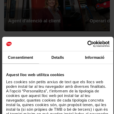
Agent d'atenció al client
Operari de 
Consentiment
Detalls
Informació
Valors
Els valors que guien l'activitat de TMB són essencials per
Aquest lloc web utilitza cookies
complir el nostre compromís amb la societat: treballadors i
Les cookies són petits arxius de text que els llocs web
treballadores, ciutadania i grups d'interès.
poden instal·lar al teu navegador amb diverses finalitats.
A l’opció “Personalitza”, t’informem de la tipologia de
cookies que aquest lloc web pot instal·lar al teu
navegador, quantes cookies de cada tipologia concreta
Vocació de servei públic i servei excel·lent
instal·la, quines cookies són, quin propòsit tenen, qui les
instal·la (si són pròpies de TMB o bé de tercers) i quin és
Gestió eficient
el termini màxim en què queden instal·lades al navegador.