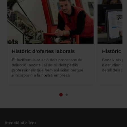
Històric d’ofertes laborals
Històric d
Et facilitem la relació dels processos de
Coneix els pr
selecció tancats i el detall dels perfils
d'estudiants e
professionals que hem sol·licitat perquè
detall dels per
s’incorporin a la nostra empresa.
Atenció al client