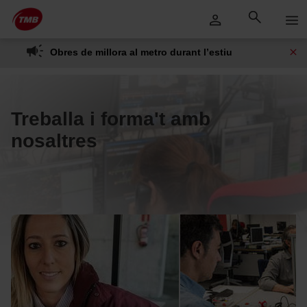
Saltar
Salta al contingut principal
al
contingut
Obres de millora al metro durant l’estiu
Treballa i forma't amb
nosaltres