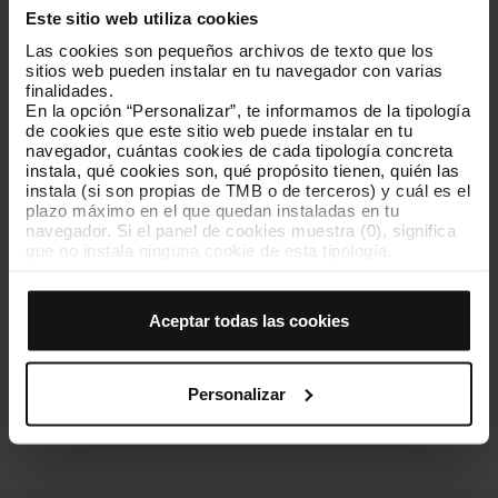
Este sitio web utiliza cookies
Las cookies son pequeños archivos de texto que los
sitios web pueden instalar en tu navegador con varias
finalidades.
FAQs
En la opción “Personalizar”, te informamos de la tipología
de cookies que este sitio web puede instalar en tu
Tens dubtes? Consulta les
navegador, cuántas cookies de cada tipología concreta
preguntes freqüents!
instala, qué cookies son, qué propósito tienen, quién las
instala (si son propias de TMB o de terceros) y cuál es el
plazo máximo en el que quedan instaladas en tu
navegador. Si el panel de cookies muestra (0), significa
que no instala ninguna cookie de esta tipología.
Si eliges la opción “Aceptar todas las cookies”, permites
que todas estas cookies se instalen en tu navegador.
Tutorials
El selector que se encuentra a la derecha de cada
Aceptar todas las cookies
tipología de cookies permite indicar si quieres que se
T'ho expliquem tot pas a
instalen o no las cookies de esa clase.
pas!
Una vez que hayas marcado tus preferencias, debes
hacer clic en “Seleccionar y configurar”. Así se instalarán
Personalizar
solo las cookies de la tipología que hayas seleccionado
previamente. Te sugerimos que selecciones las cookies
de personalización, porque permiten recordar tus
opciones de navegación (como el idioma) y mejoran tu
experiencia de usuario.