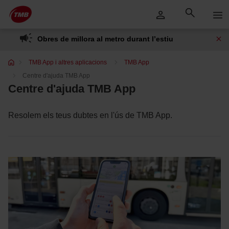
Saltar
Salta al contingut principal
al
contingut
Obres de millora al metro durant l’estiu
TMB App i altres aplicacions
TMB App
Centre d'ajuda TMB App
Centre d'ajuda TMB App
Resolem els teus dubtes en l'ús de TMB App.