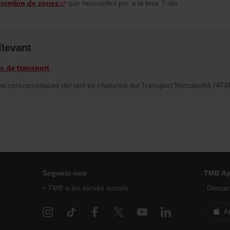
 nombre de zones
que necessites per a la teva T-dia.
llevant
ls de transport
.
s característiques del títol és l'Autoritat del Transport Metropolità (ATM
Segueix-nos
TMB A
TMB a les xarxes socials
Descarr
A