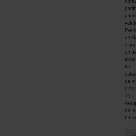
hore
parti
prim
valid
Perme
un vi
d'ana
un d
torn
les
esta
de m
d'Aer
T1 i
Aero
de la
L9 S