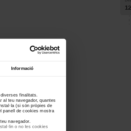
Des
12
Informació
ones
7 zones
10 €
34,70 €
iverses finalitats.
lar al teu navegador, quantes
nstal·la (si són pròpies de
Ves al mapa de zones
el panell de cookies mostra
l teu navegador.
stal·lin o no les cookies