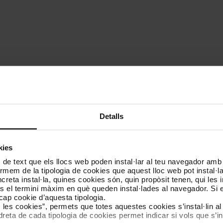
re de zones:
Detalls
3 zones
4 zones
5 zones
6 z
kies
22,95 €
25,65 €
28,70 €
32,
 de text que els llocs web poden instal·lar al teu navegador amb d
nformem de la tipologia de cookies que aquest lloc web pot instal·
reta instal·la, quines cookies són, quin propòsit tenen, qui les i
és el termini màxim en què queden instal·lades al navegador. Si 
a cap cookie d’aquesta tipologia.
es les cookies”, permets que totes aquestes cookies s’instal·lin a
dreta de cada tipologia de cookies permet indicar si vols que s’in