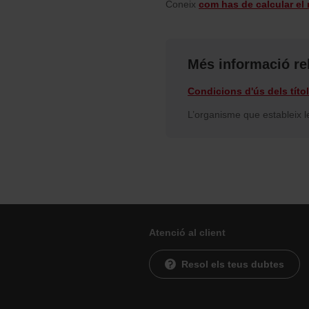
Coneix
com has de calcular el
Més informació re
Condicions d'ús dels títo
L’organisme que estableix le
Atenció al client
Resol els teus dubtes