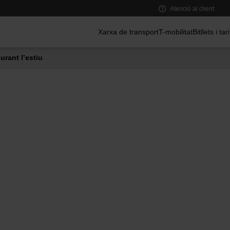
Atenció al client
Menú principal
Xarxa de transport
T-mobilitat
Bitllets i tar
urant l’estiu