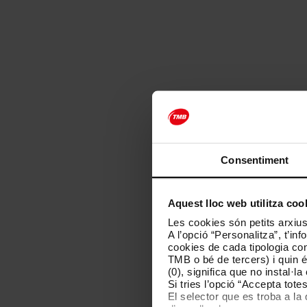
Preus
El preu del títol depèn del nomb
Consentiment
1 zona
2 zones
P
Aquest lloc web utilitza coo
r
12 €
18,30 €
e
Les cookies són petits arxius
u
A l’opció “Personalitza”, t’i
s
cookies de cada tipologia conc
p
TMB o bé de tercers) i quin 
e
(0), significa que no instal·l
Suports
r
Si tries l’opció “Accepta tot
z
El selector que es troba a la 