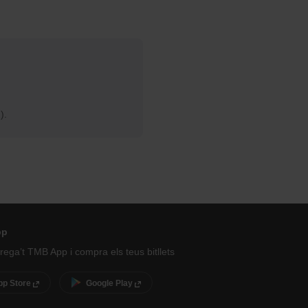
).
pp
ega’t TMB App i compra els teus bitllets
pp Store
Google Play