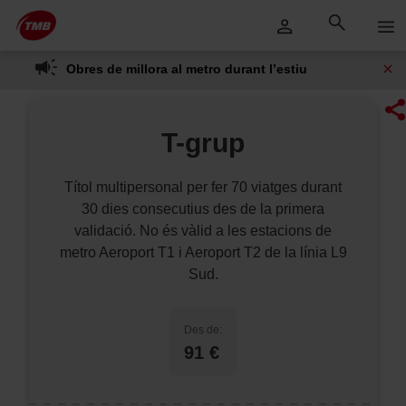
Saltar
Salta al contingut principal
al
contingut
Obres de millora al metro durant l’estiu
T-grup
Títol multipersonal per fer 70 viatges durant
30 dies consecutius des de la primera
validació. No és vàlid a les estacions de
metro Aeroport T1 i Aeroport T2 de la línia L9
Sud.
Des de:
91 €