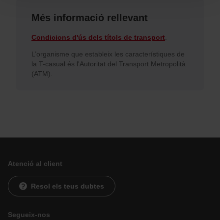
pots començar a navegar-hi. Només pots consultar la
nostra
Política de cookies
.
Més informació rellevant
En qualsevol moment de la navegació en aquest web,
pots modificar la teva selecció de cookies anant a l’opció
Condicions d'ús dels títols de transport
.
“Gestor de cookies”, que trobaràs al menú de la part
inferior del web.
L’organisme que estableix les característiques de
la T-casual és l'Autoritat del Transport Metropolità
(ATM).
Atenció al client
Resol els teus dubtes
Segueix-nos