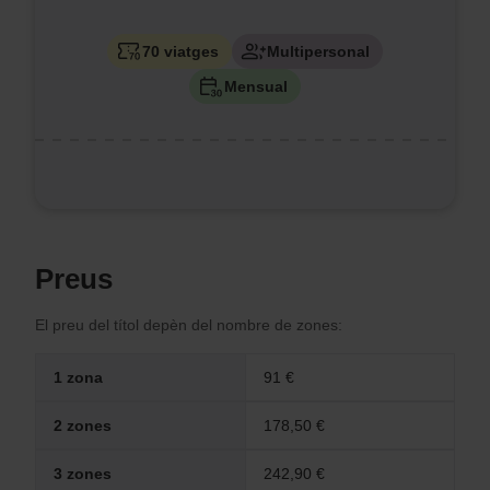
70 viatges
Multipersonal
Mensual
Preus
El preu del títol depèn del nombre de zones:
P
1 zona
91 €
r
e
u
2 zones
178,50 €
s
p
3 zones
242,90 €
e