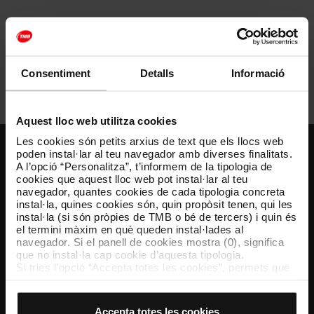
Consell d’Administració
Comissió Executiva
Consentiment
Detalls
Informació
Comitè de Direcció
Aquest lloc web utilitza cookies
Les cookies són petits arxius de text que els llocs web
poden instal·lar al teu navegador amb diverses finalitats.
Atenció al client
A l’opció “Personalitza”, t’informem de la tipologia de
cookies que aquest lloc web pot instal·lar al teu
navegador, quantes cookies de cada tipologia concreta
Resol els teus dubtes
instal·la, quines cookies són, quin propòsit tenen, qui les
instal·la (si són pròpies de TMB o bé de tercers) i quin és
el termini màxim en què queden instal·lades al
Segueix-nos
navegador. Si el panell de cookies mostra (0), significa
que no instal·la cap cookie d’aquesta tipologia.
TMB a les xarxes socials
Si tries l’opció “Accepta totes les cookies”, permets que
totes aquestes cookies s’instal·lin al teu navegador.
El selector que es troba a la dreta de cada tipologia de
cookies permet indicar si vols que s’instal·lin o no les
Accepta totes les cookies