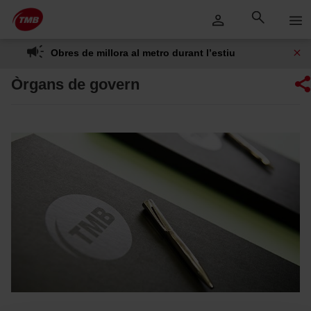
Saltar
Salta al contingut principal
al
contingut
Obres de millora al metro durant l’estiu
Òrgans de govern