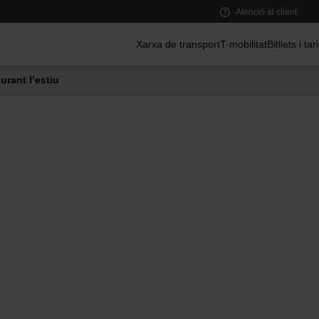
Atenció al client
Menú principal
Xarxa de transport
T-mobilitat
Bitllets i tar
urant l’estiu