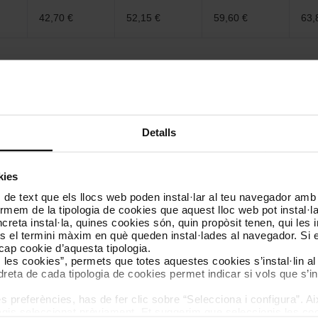
42,70 €
52,15 €
59,60 €
63,
 targeta personalitzada, al mòbil i a la targeta T-usual.
Detalls
kies
 de text que els llocs web poden instal·lar al teu navegador amb d
nformem de la tipologia de cookies que aquest lloc web pot instal·
reta instal·la, quines cookies són, quin propòsit tenen, qui les i
és el termini màxim en què queden instal·lades al navegador. Si 
Targeta T-usual
a cap cookie d’aquesta tipologia.
Mòbil amb NFC
de cartró
es les cookies”, permets que totes aquestes cookies s’instal·lin a
dreta de cada tipologia de cookies permet indicar si vols que s’in
obtenir el suport mòbil amb TMB App
 preferències, has de fer clic sobre “Selecciona i configura”. Aix
agis seleccionat prèviament. Et suggerim que seleccionis les coo
pp Store