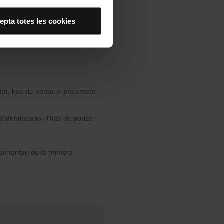
 experiència d’usuari.
es acceptes, no pots
epta totes les cookies
Ves a tots els suports
es anant a l’opció “Gestor
tat, has de portar el document
identificació i l'has de portar.
or tarifari de la primera