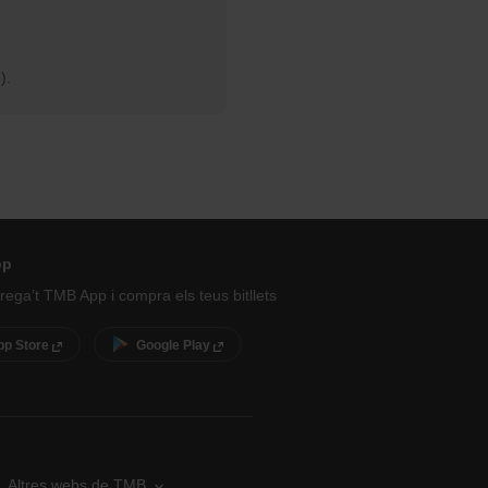
).
pp
ega’t TMB App i compra els teus bitllets
pp Store
Google Play
Altres webs de TMB