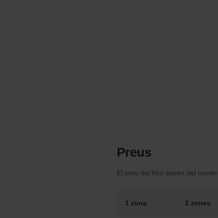
Preus
El preu del títol depèn del nomb
1 zona
2 zones