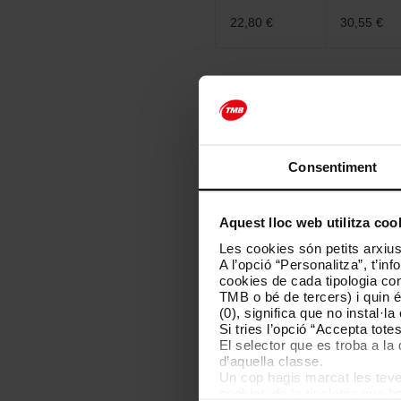
P
r
22,80 €
30,55 €
e
u
s
p
e
Suports
r
z
o
La T-usual es pot carregar en una
n
Consentiment
a
Aquest lloc web utilitza coo
Les cookies són petits arxius
A l’opció “Personalitza”, t’i
cookies de cada tipologia conc
TMB o bé de tercers) i quin 
Targeta
(0), significa que no instal·l
personalitzada
Si tries l’opció “Accepta tot
El selector que es troba a la 
d’aquella classe.
Pots recarregar targetes i 
Un cop hagis marcat les teves
cookies de la tipologia que h
Google Play
A