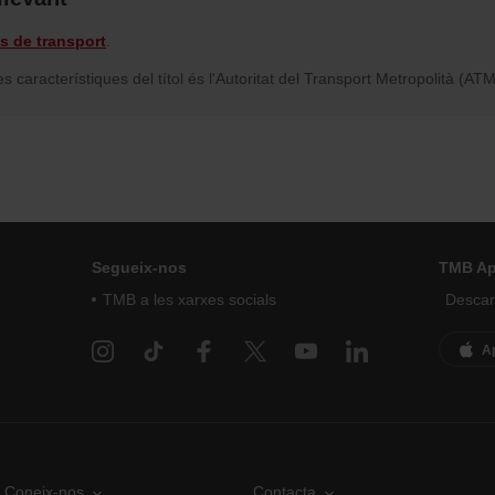
ls de transport
.
s característiques del títol és l'Autoritat del Transport Metropolità (ATM
Segueix-nos
TMB A
TMB a les xarxes socials
Descarr
A
Coneix-nos
Contacta