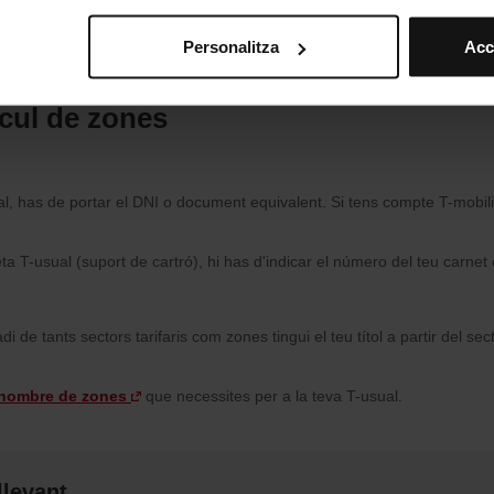
teves opcions de navegació (com ara l’idioma) i milloren la teva
mprescindibles per al funcionament del web i, per tant, si no l
Personalitza
Acc
s pots consultar la nostra
Política de cookies
.
vegació en aquest web, pots modificar la teva selecció de cooki
menú de la part inferior del web.
àlcul de zones
al, has de portar el DNI o document equivalent. Si tens compte T-mobili
ta T-usual (suport de cartró), hi has d'indicar el número del teu carnet d'
di de tants sectors tarifaris com zones tingui el teu títol a partir del sect
 nombre de zones
que necessites per a la teva T-usual.
llevant