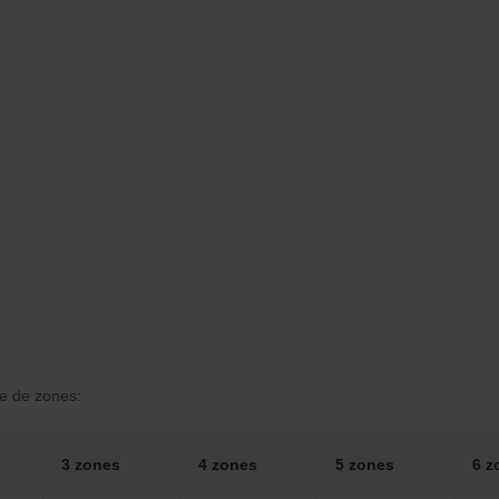
re de zones:
3 zones
4 zones
5 zones
6 z