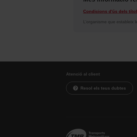
Condicions d'ús dels títo
L’organisme que estableix le
Atenció al client
Resol els teus dubtes