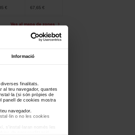
85 €
67,65 €
Ves al mapa de zones
Informació
iverses finalitats.
lar al teu navegador, quantes
nstal·la (si són pròpies de
el panell de cookies mostra
l teu navegador.
stal·lin o no les cookies
í, s’instal·laran només les
kies de personalització,