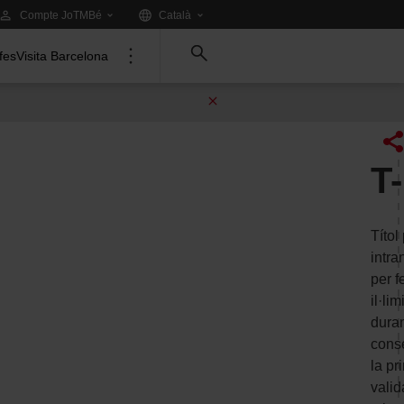
Idioma:
.
Compte JoTMBé
Català
Tria
un
ifes
Visita Barcelona
altre
idioma:
T
Títol
intra
per f
il·li
duran
cons
la pr
valid