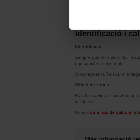
perquè permeten recordar les 
Les cookies necessàries són i
començar a navegar-hi. Nomé
En qualsevol moment de la na
de cookies”, que trobaràs al 
Identificació i c
Identificació
Sempre que facis servir la T-usu
que consta en el compte.
Si carregues la T-usual a la targe
Càlcul de zones
Pots fer servir la T-usual en un ra
validació.
Coneix
com has de calcular el
Més informació re