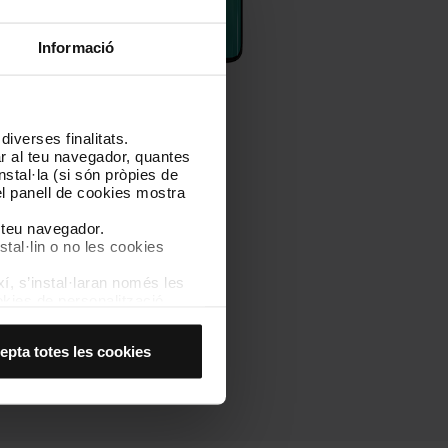
Informació
iverses finalitats.
 d'edat
lar al teu navegador, quantes
nstal·la (si són pròpies de
el panell de cookies mostra
essites per
donar d'alta un
 online com de forma
l teu navegador.
stal·lin o no les cookies
í, s’instal·laran només les
kies de personalització,
'edat estarà assignat al teu
 experiència d’usuari.
 seu, com adquirir suports i
es acceptes, no pots
i major d’edat, podrà
epta totes les cookies
es anant a l’opció “Gestor
anera online.