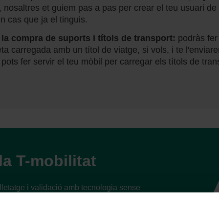
 nosaltres et guiem pas a pas per crear el teu usuari de 
en cas que ja el tinguis.
la compra de suports i títols de transport:
podràs fer 
eta carregada amb un títol de viatge, si vols, i te l'envia
 pots fer servir el teu mòbil per carregar els títols de tra
la T-mobilitat
lletatge i validació amb tecnologia sense
les noves funcionalitats i serveis online per
ansport públic. Passa't a la T-mobilitat!