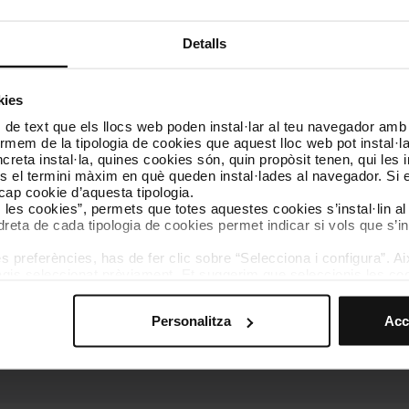
Detalls
kies
 de text que els llocs web poden instal·lar al teu navegador amb d
Sol·licitud d'alta de menors
nformem de la tipologia de cookies que aquest lloc web pot instal·
reta instal·la, quines cookies són, quin propòsit tenen, qui les i
és el termini màxim en què queden instal·lades al navegador. Si 
Consulta tota la informació que nec
a cap cookie d’aquesta tipologia.
menor com a persona a càrrec
tant
es les cookies”, permets que totes aquestes cookies s’instal·lin a
dreta de cada tipologia de cookies permet indicar si vols que s’in
presencial als Punts TMB.
 preferències, has de fer clic sobre “Selecciona i configura”. Aix
agis seleccionat prèviament. Et suggerim que seleccionis les coo
Un cop confirmada l'alta, el menor d
teves opcions de navegació (com ara l’idioma) i milloren la teva
compte i podràs fer gestions en nom
mprescindibles per al funcionament del web i, per tant, si no l
comprar bitllets. Quan el menor sigu
Personalitza
Acc
s pots consultar la nostra
Política de cookies
.
vegació en aquest web, pots modificar la teva selecció de cooki
desvincular-se del teu compte de m
menú de la part inferior del web.