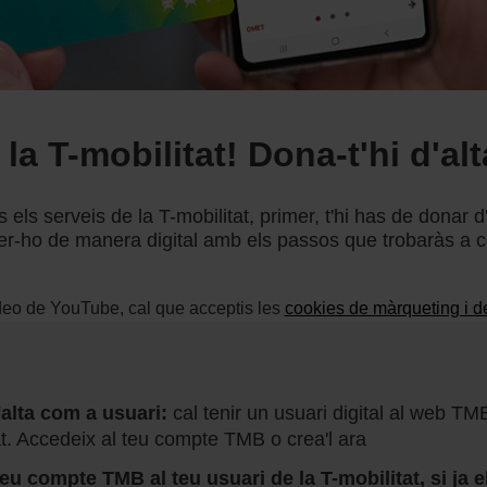
la T-mobilitat! Dona-t'hi d'al
s els serveis de la T-mobilitat, primer, t'hi has de donar d
er-ho de manera digital amb els passos que trobaràs a c
ídeo de YouTube, cal que acceptis les
cookies de màrqueting i d
'alta com a usuari:
cal tenir un usuari digital al web TM
at. Accedeix al teu compte TMB o crea'l ara
teu compte TMB al teu usuari de la T-mobilitat, si ja e