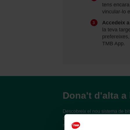
tens encara,
vincular-lo 
Accedeix a 
la teva targ
prefereixes,
TMB App.
Dona't d'alta a 
Descobreix el nou sistema de bit
contacte. Tot són avantatges amb 
moure't de forma intel·ligent en tr