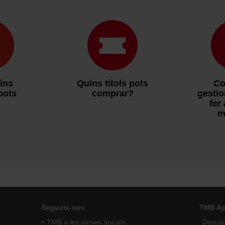
ins
Quins títols pots
Co
pots
comprar?
gestio
?
fer
m
Segueix-nos
TMB A
TMB a les xarxes socials
Descarr