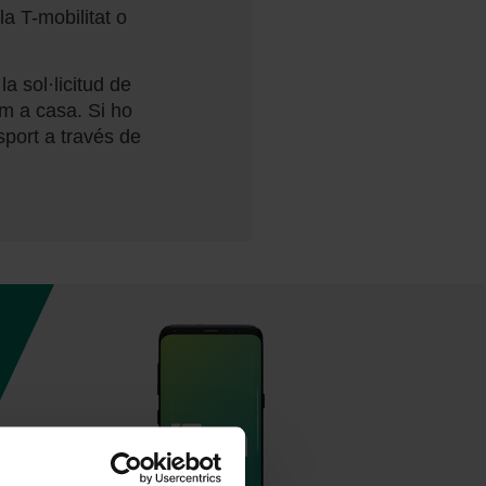
la T-mobilitat o
la sol·licitud de
rem a casa. Si ho
nsport a través de