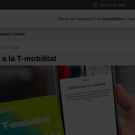
Atenció al client
Menú principal
Xarxa de transport
T-mobilitat
Bitllets i tar
urant l’estiu
a-t'hi d'alta
 a la T-mobilitat