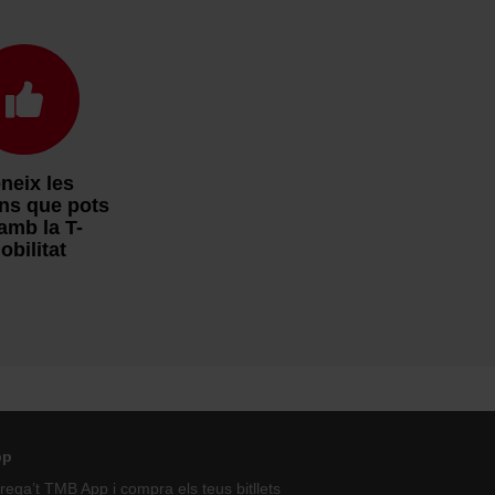
neix les
ns que pots
 amb la T-
obilitat
pp
ega’t TMB App i compra els teus bitllets