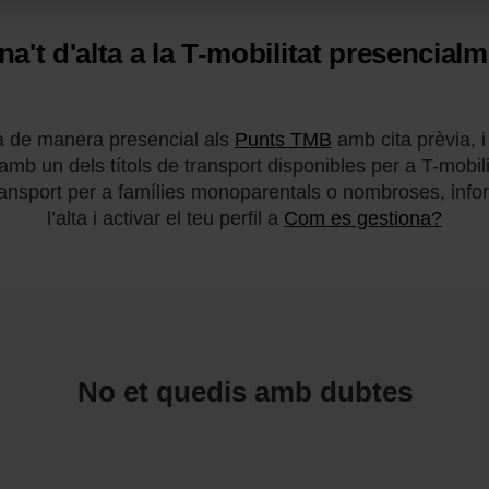
a't d'alta a la T-mobilitat presencial
ta de manera presencial als
Punts TMB
amb cita prèvia, i
mb un dels títols de transport disponibles per a T-mobili
 transport per a famílies monoparentals o nombroses, inf
l’alta i activar el teu perfil a
Com es gestiona?
No et quedis amb dubtes