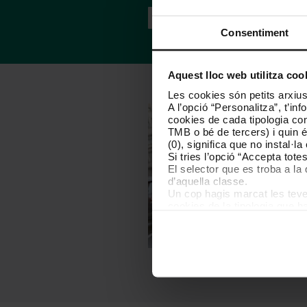
Comença ara
Consentiment
Aquest lloc web utilitza coo
Les cookies són petits arxius
A l’opció “Personalitza”, t’i
cookies de cada tipologia conc
TMB o bé de tercers) i quin 
(0), significa que no instal·l
Si tries l’opció “Accepta tot
El selector que es troba a la 
d’aquella classe.
Un cop hagis marcat les teves
cookies de la tipologia que h
perquè permeten recordar les 
Les cookies necessàries són i
començar a navegar-hi. Nomé
En qualsevol moment de la na
de cookies”, que trobaràs al 