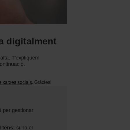
ta digitalment
'alta. T'expliquem
ontinuació.
e xarxes socials
. Gràcies!
B per gestionar
l tens:
si no el