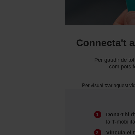
Connecta't a 
Per gaudir de tot
com pots f
Per visualitzar aquest v
Dona-t'hi d
la T-mobilit
Vincula el 