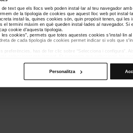
 de text que els llocs web poden instal·lar al teu navegador amb d
Coneix-nos
Contacta
nformem de la tipologia de cookies que aquest lloc web pot instal·
reta instal·la, quines cookies són, quin propòsit tenen, qui les i
és el termini màxim en què queden instal·lades al navegador. Si 
a cap cookie d’aquesta tipologia.
es les cookies”, permets que totes aquestes cookies s’instal·lin a
dreta de cada tipologia de cookies permet indicar si vols que s’in
 preferències, has de fer clic sobre “Selecciona i configura”. Aix
olítica de cookies
Gestor de cookies
Accessibilitat
Mapa web
We
agis seleccionat prèviament. Et suggerim que seleccionis les coo
teves opcions de navegació (com ara l’idioma) i milloren la teva
mprescindibles per al funcionament del web i, per tant, si no l
Personalitza
Acc
s pots consultar la nostra
Política de cookies
.
vegació en aquest web, pots modificar la teva selecció de cooki
menú de la part inferior del web.