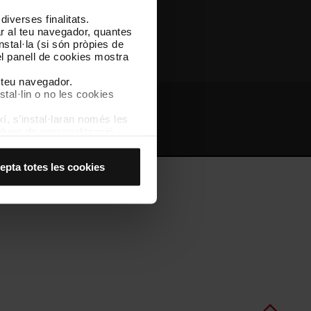
iverses finalitats.
Altres webs de TMB
lar al teu navegador, quantes
nstal·la (si són pròpies de
el panell de cookies mostra
l teu navegador.
stal·lin o no les cookies
í, s’instal·laran només les
bs d'interès
Intranet
kies de personalització,
 experiència d’usuari.
es acceptes, no pots
epta totes les cookies
es anant a l’opció “Gestor