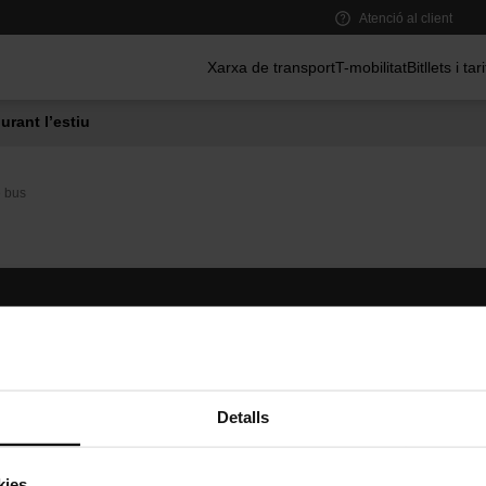
Atenció al client
Menú principal
Xarxa de transport
T-mobilitat
Bitllets i tar
urant l’estiu
e bus
Segueix-nos
TMB A
TMB a les xarxes socials
Descarr
A
Detalls
kies