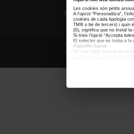
Les cookies són petits arxius
A l’opció “Personalitza”, t’i
cookies de cada tipologia conc
TMB o bé de tercers) i quin 
(0), significa que no instal·l
Si tries l’opció “Accepta tot
El selector que es troba a la 
© Grup TMB - Tots els drets reservats
d’aquella classe.
Un cop hagis marcat les teves
Avís legal
Política de privadesa
P
cookies de la tipologia que h
perquè permeten recordar les 
Les cookies necessàries són i
començar a navegar-hi. Nomé
En qualsevol moment de la na
de cookies”, que trobaràs al 