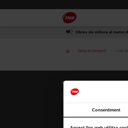
Saltar
Salta al contingut principal
al
contingut
Obres de millora al metro d
Xarxa de transport
Línia d
Atenció al client
Resol els teus dubtes
Consentiment
Aquest lloc web utilitza coo