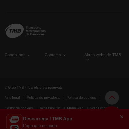
Coneix-nos
Contacta
Altres webs de TMB
© Grup TMB - Tots els drets reservats
Avís legal
Política de privadesa
Política de cookies
Gestor de cookies
Accessibilitat
Mapa web
Webs d'interès
×
Descarrega’t TMB App
Intranet
L’app que es porta