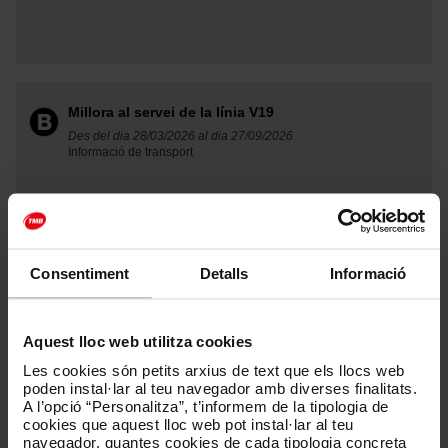
Millora al servei de la línia V19
Des del dia 28/03/2026 al dia 27/09/2026
Informació de transport
Consentiment
Detalls
Informació
Circuit Festival
Des del dia 01/08/2026 al dia 09/08/2026
Recomanacions de transport
Aquest lloc web utilitza cookies
Les cookies són petits arxius de text que els llocs web
poden instal·lar al teu navegador amb diverses finalitats.
A l’opció “Personalitza”, t’informem de la tipologia de
cookies que aquest lloc web pot instal·lar al teu
navegador, quantes cookies de cada tipologia concreta