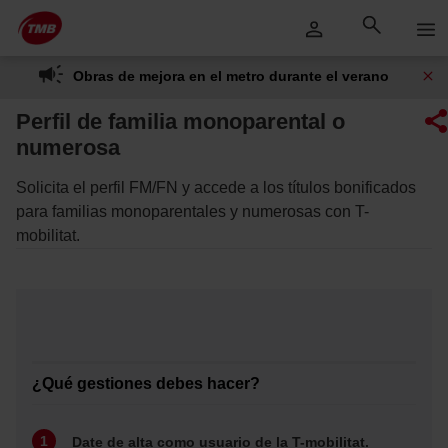
Saltar
Saltar al contenido principal
al
contenido
Obras de mejora en el metro durante el verano
Perfil de familia monoparental o
numerosa
Solicita el perfil FM/FN y accede a los títulos bonificados
para familias monoparentales y numerosas con T-
mobilitat.
¿Qué gestiones debes hacer?
Date de alta como usuario de la T-mobilitat.