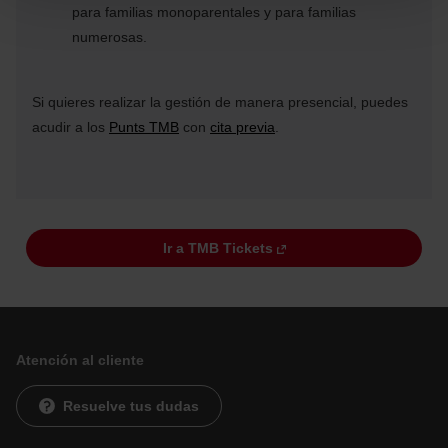
Las cookies necesarias son imprescindibles para el
para familias monoparentales y para familias
funcionamiento de la web y, por tanto, si no las aceptas,
numerosas.
no puedes empezar a navegar. Solo puedes consultar
nuestra
Política de cookies
.
En cualquier momento de la navegación en esta web,
podrás modificar tu selección de cookies seleccionando
Si quieres realizar la gestión de manera presencial, puedes
la opción “Gestor de cookies”, que encontrarás en el
acudir a los
Punts TMB
con
cita previa
.
menú de la parte inferior de la web.
Ir a TMB Tickets
Atención al cliente
Resuelve tus dudas