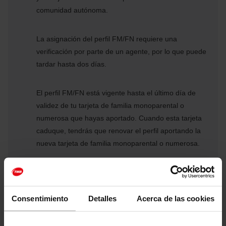
comunidad autónoma.
La asignación del perfil FM/FN requiere una
verificación por parte de un agente, por lo que puede
tardar hasta dos días.
El perfil FM/FN está vigente hasta el último día de
validez de tu tarjeta de familia monoparental o
numerosa que hayas aportado. Cuando esta tarjeta
caduque, tendrás que renovar el perfil aportando la
nueva tarjeta de familia monoparental o numerosa.
Si no tienes soporte, solicítalo y actívalo.
Cuando recibas la confirmación de que se te ha
Consentimiento
Detalles
Acerca de las cookies
asignado el perfil FM/FN, puedes solicitar la tarjeta
personalizada o la cartera electrónica para los