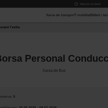
Atenció al client
Menú principal
Xarxa de transport
T-mobilitat
Bitllets i tar
urant l’estiu
Borsa Personal Conducc
Xarxa de Bus
 reserva:
0
andidatures:
25.06.2026 - 08.07.2026