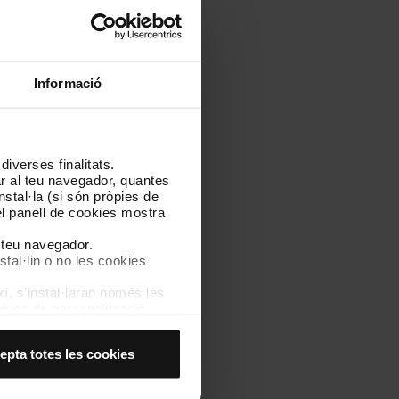
Informació
iverses finalitats.
lar al teu navegador, quantes
nstal·la (si són pròpies de
Descarrega el document
el panell de cookies mostra
l teu navegador.
stal·lin o no les cookies
í, s’instal·laran només les
kies de personalització,
 experiència d’usuari.
es acceptes, no pots
epta totes les cookies
es anant a l’opció “Gestor