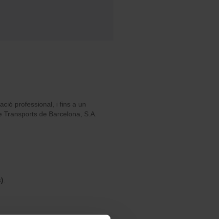
ció professional, i fins a un
 Transports de Barcelona, S.A.
s)
.