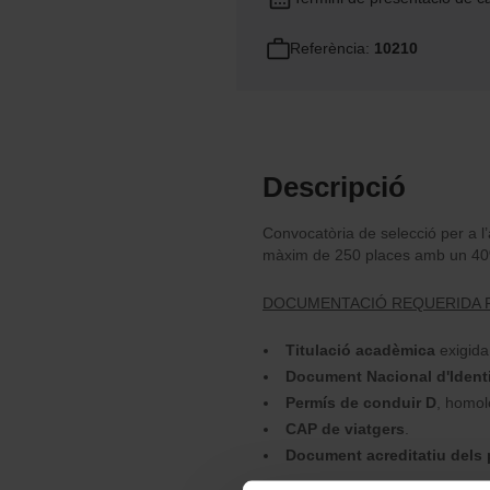
Referència:
10210
Descripció
Convocatòria de selecció per a l’
màxim de 250 places amb un 40% 
DOCUMENTACIÓ REQUERIDA PE
Titulació acadèmica
exigida
Document Nacional d'Identi
Permís de conduir D
, homol
CAP de viatgers
.
Document acreditatiu dels