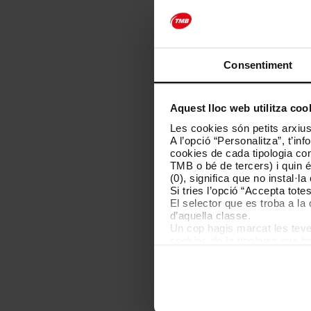
Consentiment
Bases de la conv
Aquest lloc web utilitza coo
Les cookies són petits arxius
Consulta les bases de la convoc
A l’opció “Personalitza”, t’i
cookies de cada tipologia conc
TMB o bé de tercers) i quin 
(0), significa que no instal·l
Si tries l’opció “Accepta tot
El selector que es troba a la 
d’aquella classe.
Un cop hagis marcat les teves
cookies de la tipologia que h
perquè permeten recordar les 
Les cookies necessàries són i
començar a navegar-hi. Nomé
En qualsevol moment de la na
de cookies”, que trobaràs al 