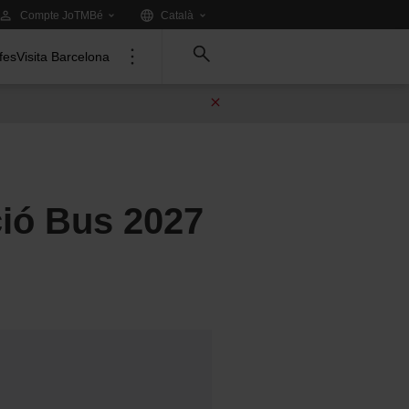
Idioma:
.
Compte JoTMBé
Català
Tria
un
ifes
Visita Barcelona
altre
idioma:
ió Bus 2027