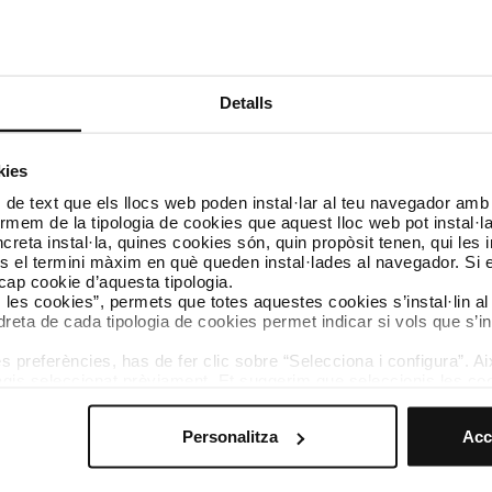
Detalls
ocatòria
kies
 de text que els llocs web poden instal·lar al teu navegador amb d
atòria en el document PDF adjunt a continuació.
nformem de la tipologia de cookies que aquest lloc web pot instal·
reta instal·la, quines cookies són, quin propòsit tenen, qui les i
és el termini màxim en què queden instal·lades al navegador. Si 
a cap cookie d’aquesta tipologia.
es les cookies”, permets que totes aquestes cookies s’instal·lin a
dreta de cada tipologia de cookies permet indicar si vols que s’in
 preferències, has de fer clic sobre “Selecciona i configura”. Aix
agis seleccionat prèviament. Et suggerim que seleccionis les coo
teves opcions de navegació (com ara l’idioma) i milloren la teva
mprescindibles per al funcionament del web i, per tant, si no l
Personalitza
Acc
s pots consultar la nostra
Política de cookies
.
vegació en aquest web, pots modificar la teva selecció de cooki
menú de la part inferior del web.