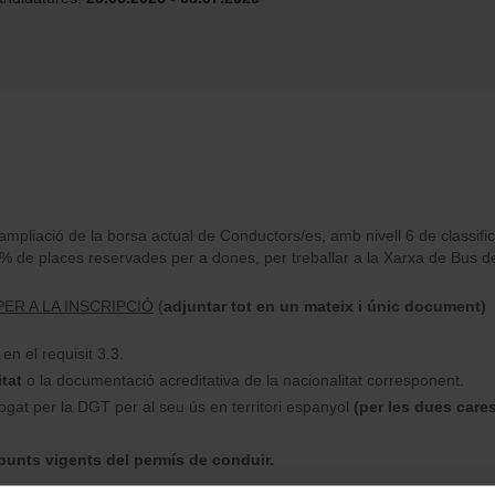
ampliació de la borsa actual de Conductors/es, amb nivell 6 de classifica
de places reservades per a dones, per treballar a la Xarxa de Bus de
R A LA INSCRIPCIÓ
(
adjuntar tot en un mateix i únic document)
 en el requisit 3.3.
tat
o la documentació acreditativa de la nacionalitat corresponent.
ogat per la DGT per al seu ús en territori espanyol
(per les dues care
punts vigents del permís de conduir.