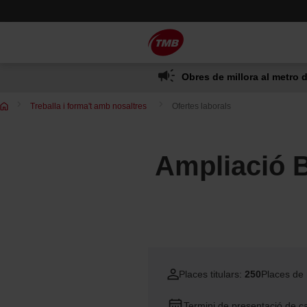
Saltar
Salta al contingut principal
al
contingut
Obres de millora al metro d
Treballa i forma't amb nosaltres
Ofertes laborals
Ampliació 
Places titulars:
250
Places de
Termini de presentació de c