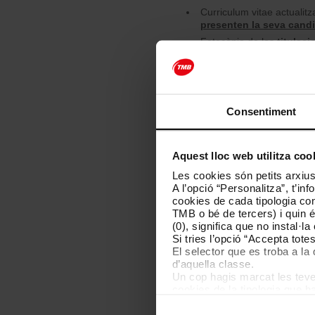
Curriculum vitae actualit
presenten la seva cand
Fotocòpia de les
titulaci
Fotocòpia dels
documents
(punt 8.1.).
Fotocòpia del
document d
Consentiment
Aquest lloc web utilitza coo
Les cookies són petits arxius
Bases de la co
A l’opció “Personalitza”, t’i
cookies de cada tipologia conc
TMB o bé de tercers) i quin 
Consulta les bases de la con
(0), significa que no instal·l
Si tries l’opció “Accepta tot
El selector que es troba a la 
d’aquella classe.
Un cop hagis marcat les teves
cookies de la tipologia que h
perquè permeten recordar les 
Les cookies necessàries són i