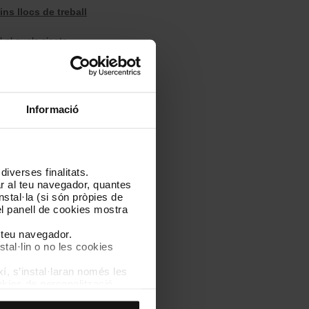
ins llocs de treball
l al quals s’opta.
ficats a la fase de concurs
Informació
iverses finalitats.
lar al teu navegador, quantes
nstal·la (si són pròpies de
el panell de cookies mostra
l teu navegador.
escarrega el document
stal·lin o no les cookies
í, s’instal·laran només les
kies de personalització,
 experiència d’usuari.
es acceptes, no pots