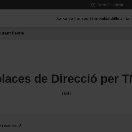
Atenció al client
Menú principal
Xarxa de transport
T-mobilitat
Bitllets i tar
urant l’estiu
places de Direcció per 
TMB
e reserva:
0