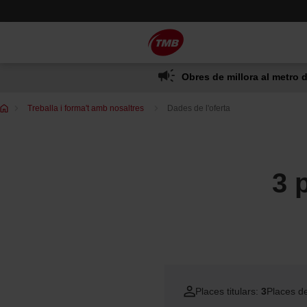
Saltar
Salta al contingut principal
al
contingut
Obres de millora al metro d
Et
Treballa i forma't amb nosaltres
Dades de l'oferta
trobes
a:
3 
Places titulars:
3
Places d