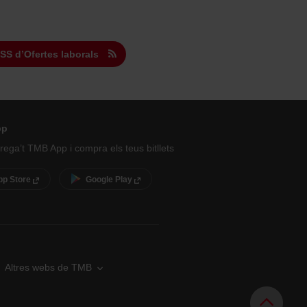
RSS d’Ofertes laborals
pp
ega’t TMB App i compra els teus bitllets
pp Store
Google Play
Altres webs de TMB