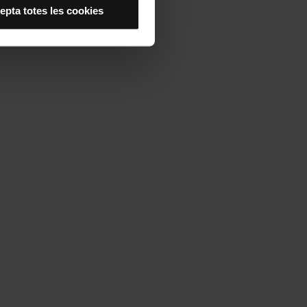
epta totes les cookies
es anant a l’opció “Gestor