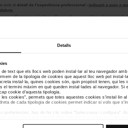
zat amb el
detall de l’experiència professional
i
indicant a quin o qu
idatura
.
ons
acadèmiques exigides a l’annex I
, segons el lloc o llocs de trebal
 acreditatius del mèrits
sol·licitats segons el lloc de treball i especi
’identitat
.
Detalls
kies
 de text que els llocs web poden instal·lar al teu navegador amb d
nvocatòria
nformem de la tipologia de cookies que aquest lloc web pot instal·
reta instal·la, quines cookies són, quin propòsit tenen, qui les i
és el termini màxim en què queden instal·lades al navegador. Si 
vocatòria en el document PDF adjunt a continuació.
a cap cookie d’aquesta tipologia.
es les cookies”, permets que totes aquestes cookies s’instal·lin a
D
dreta de cada tipologia de cookies permet indicar si vols que s’in
 preferències, has de fer clic sobre “Selecciona i configura”. Aix
agis seleccionat prèviament. Et suggerim que seleccionis les coo
teves opcions de navegació (com ara l’idioma) i milloren la teva
mprescindibles per al funcionament del web i, per tant, si no l