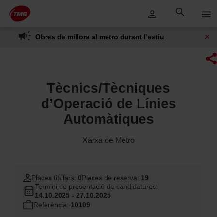
Saltar
Salta al contingut principal
al
contingut
Obres de millora al metro durant l’estiu
Tècnics/Tècniques
d’Operació de Línies
Automàtiques
Xarxa de Metro
Places titulars:
0
Places de reserva:
19
Termini de presentació de candidatures:
14.10.2025 - 27.10.2025
Referència:
10109