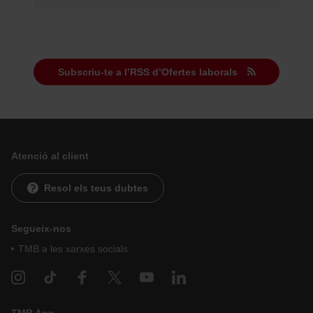
pots modificar la teva selecció de cookies anant a l’opció
“Gestor de cookies”, que trobaràs al menú de la part
inferior del web.
Subscriu-te a l’RSS d’Ofertes laborals
Atenció al client
Resol els teus dubtes
Segueix-nos
TMB a les xarxes socials