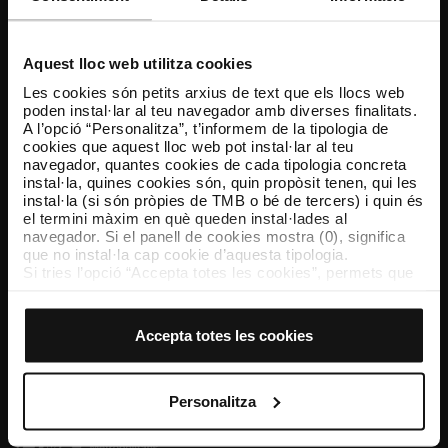
Atenció al client
Resol els teus dubtes
Aquest lloc web utilitza cookies
Les cookies són petits arxius de text que els llocs web
poden instal·lar al teu navegador amb diverses finalitats.
Segueix-nos
A l’opció “Personalitza”, t’informem de la tipologia de
cookies que aquest lloc web pot instal·lar al teu
TMB a les xarxes socials
navegador, quantes cookies de cada tipologia concreta
instal·la, quines cookies són, quin propòsit tenen, qui les
instal·la (si són pròpies de TMB o bé de tercers) i quin és
el termini màxim en què queden instal·lades al
navegador. Si el panell de cookies mostra (0), significa
TMB App
que no instal·la cap cookie d’aquesta tipologia.
Descarrega’t TMB App i compra els teus bitllets
Si tries l’opció “Accepta totes les cookies”, permets que
totes aquestes cookies s’instal·lin al teu navegador.
El selector que es troba a la dreta de cada tipologia de
App Store
Google Play
cookies permet indicar si vols que s’instal·lin o no les
Accepta totes les cookies
cookies d’aquella classe.
Un cop hagis marcat les teves preferències, has de fer
clic sobre “Selecciona i configura”. Així, s’instal·laran
només les cookies de la tipologia que hagis seleccionat
Personalitza
prèviament. Et suggerim que seleccionis les cookies de
personalització, perquè permeten recordar les teves