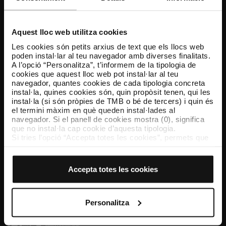
Atenció al client
Resol els teus dubtes
Aquest lloc web utilitza cookies
Les cookies són petits arxius de text que els llocs web
poden instal·lar al teu navegador amb diverses finalitats.
Segueix-nos
A l’opció “Personalitza”, t’informem de la tipologia de
cookies que aquest lloc web pot instal·lar al teu
TMB a les xarxes socials
navegador, quantes cookies de cada tipologia concreta
instal·la, quines cookies són, quin propòsit tenen, qui les
instal·la (si són pròpies de TMB o bé de tercers) i quin és
el termini màxim en què queden instal·lades al
navegador. Si el panell de cookies mostra (0), significa
TMB App
que no instal·la cap cookie d’aquesta tipologia.
Descarrega’t TMB App i compra els teus bitllets
Si tries l’opció “Accepta totes les cookies”, permets que
totes aquestes cookies s’instal·lin al teu navegador.
El selector que es troba a la dreta de cada tipologia de
App Store
Google Play
cookies permet indicar si vols que s’instal·lin o no les
Accepta totes les cookies
cookies d’aquella classe.
Un cop hagis marcat les teves preferències, has de fer
clic sobre “Selecciona i configura”. Així, s’instal·laran
només les cookies de la tipologia que hagis seleccionat
Personalitza
prèviament. Et suggerim que seleccionis les cookies de
personalització, perquè permeten recordar les teves