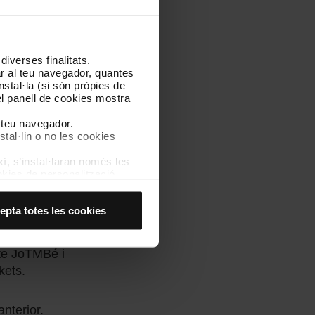
ent des del teu
iverses finalitats.
lar al teu navegador, quantes
nstal·la (si són pròpies de
el panell de cookies mostra
l teu navegador.
robes a
TMB App
stal·lin o no les cookies
í, s’instal·laran només les
kies de personalització,
ets l’ús de
 experiència d’usuari.
ermets l’ús de
es acceptes, no pots
epta totes les cookies
es anant a l’opció “Gestor
pte JoTMBé i
kets.
anterior.