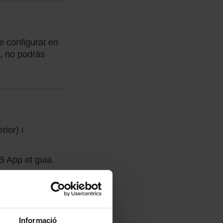
e configurat en
s, no podràs
rior) i
B App et guia.
títol de viatge.
er ús de l'app
clic sobre el
Informació