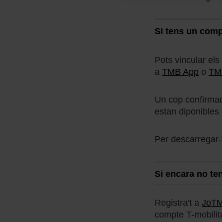
Si tens un comp
Pots vincular els
a
TMB App
o
TMB
Un cop confirmada
estan diponibles
Per descarregar-
Si encara no t
Registra't a
JoT
compte T-mobilita