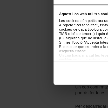
botó
Validar
mòbil o a t
Aquest lloc web utilitza coo
Les cookies són petits arxius
A l’opció “Personalitza”, t’i
Si encara no te
cookies de cada tipologia conc
TMB o bé de tercers) i quin 
(0), significa que no instal·l
Si tries l’opció “Accepta tot
Pots
donar-te d'a
El selector que es troba a la 
i a
TMB Tickets
.
d’aquella classe.
Un cop hagis marcat les teves
cookies de la tipologia que h
En el procés, ha
perquè permeten recordar les 
PICA, l’alta és a
Les cookies necessàries són i
començar a navegar-hi. Nomé
PICA, hauràs d'a
En qualsevol moment de la na
de cookies”, que trobaràs al 
Un cop confirmada
podràs fer totes
Per descarregar-