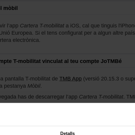
l mòbil
vir l’app
Cartera T-mobilitat
a iOS, cal que tinguis l'iPhon
Unió Europea. Si el tens configurat per a algun altre paí
rtera electrònica.
ompte T-mobilitat vinculat al teu compte JoTMBé
a pantalla T-mobilitat de
TMB App
(versió 20.15.3 o supe
la pestanya
Mòbil
.
vegada has de descarregar l’app
Cartera T-mobilitat
. TM
uis l’app
Cartera T-mobilitat
, ja pots carregar-hi el primer 
rimera càrrega, es fa el cobrament únic d'1€ per poder f
bilitat
.
el títol carregat, accedeix a l'app
Cartera T-mobilitat
i fes 
Detalls