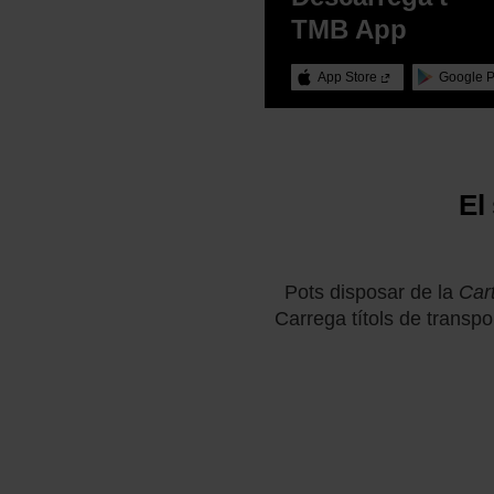
TMB App
App Store
Google 
El
Pots disposar de la
Cart
Carrega títols de transpor