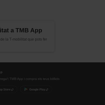
litat a TMB App
de la T-mobilitat que pots fer
pp
ega’t TMB App i compra els teus bitllets
pp Store
Google Play