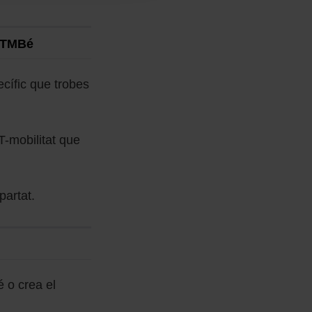
JoTMBé
ecífic que trobes
T-mobilitat que
partat.
é o crea el