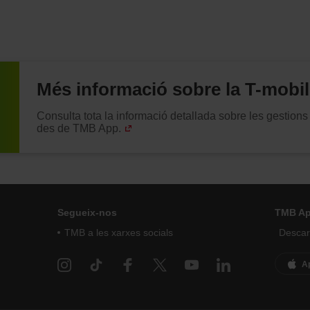
Més informació sobre la T-mobi
Consulta tota la informació detallada sobre les gestions 
des de TMB App.
Segueix-nos
TMB A
TMB a les xarxes socials
Descarr
A