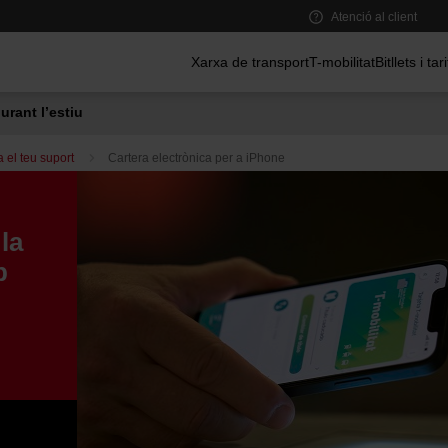
Atenció al client
Menú principal
Xarxa de transport
T-mobilitat
Bitllets i tar
urant l’estiu
a el teu suport
Cartera electrònica per a iPhone
la
b