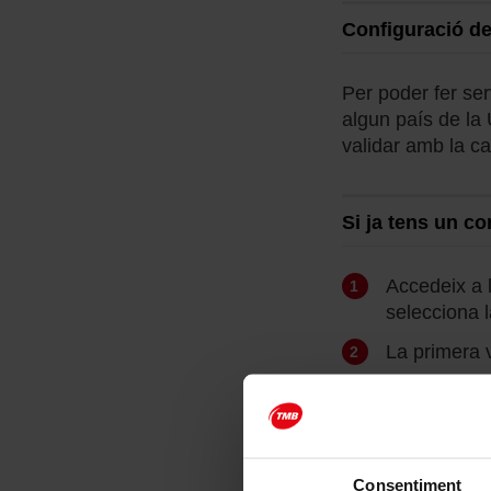
Configuració de
Per poder fer ser
algun país de la 
validar amb la ca
Si ja tens un c
Accedeix a l
selecciona 
La primera 
Un cop ting
En aquesta p
Cartera T-mo
Per validar 
Consentiment