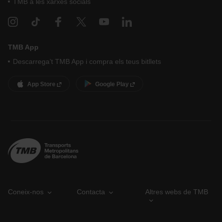
TMB a les xarxes socials
TMB App
Descarrega’t TMB App i compra els teus bitllets
App Store
Google Play
Coneix-nos
Contacta
Altres webs de TMB