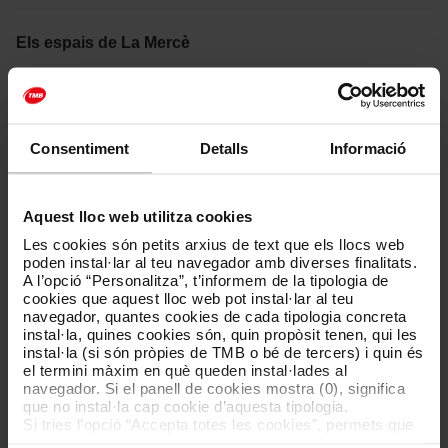
Els espais de La Mercè
Durant els dies de Festa Major, els carrers, les places i els parcs
respiren festa: des del centre neuràlgic de la Plaça de Sant
Jaume i els carrers del Gòtic, als principals parcs; de les
avingudes més espaioses i les atraccions i espectacles de la
Consentiment
Detalls
Informació
Barceloneta i el front marítim, que poden acollir més públic, fins
al piromusical de l'Avinguda Maria Cristina; des dels edificis més
emblemàtics que hi participen de cada any fins a les accions que
es celebren a tots els districtes.
Aquest lloc web utilitza cookies
Consulta les millors alternatives de transport
Les cookies són petits arxius de text que els llocs web
poden instal·lar al teu navegador amb diverses finalitats.
A l’opció “Personalitza”, t’informem de la tipologia de
cookies que aquest lloc web pot instal·lar al teu
navegador, quantes cookies de cada tipologia concreta
instal·la, quines cookies són, quin propòsit tenen, qui les
Una festa de tothom i per a tothom
instal·la (si són pròpies de TMB o bé de tercers) i quin és
el termini màxim en què queden instal·lades al
L'Ajuntament de Barcelona ha programat nombroses activitats i
navegador. Si el panell de cookies mostra (0), significa
accions de diferent caràcter i per a tots els públics. De les
que no instal·la cap cookie d’aquesta tipologia.
tradicions més ancestrals fins a les tendències més innovadores,
Si tries l’opció “Accepta totes les cookies”, permets que
passant per diferents disciplines com la música, la dansa, el
totes aquestes cookies s’instal·lin al teu navegador.