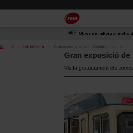
Saltar
Salta al contingut principal
al
contingut
Obres de millora al metro d
Et
Centenari del Metro
Gran exposició de trens històrics restaurats
trobes
Gran exposició de t
a:
Visita gratuïtament els cotxes