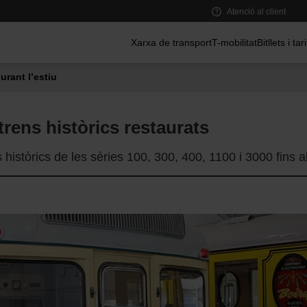
Atenció al client
Menú principal
Xarxa de transport
T-mobilitat
Bitllets i tar
urant l’estiu
rens històrics restaurats
 històrics de les sèries 100, 300, 400, 1100 i 3000 fins a