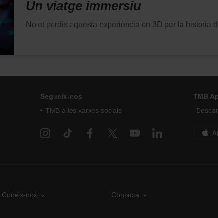
Un viatge immersiu
No et perdis aquesta experiència en 3D per la història d
Segueix-nos
TMB A
TMB a les xarxes socials
Descarr
A
Coneix-nos
Contacta