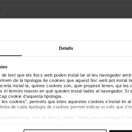
?
lemàtiques que, des de l’inici de servei el 1924 i fins fa relativament
en metro. Els cotxes de les sèries 100, 300, 400, 1100 i 3000 es podr
inera del Clot.
n els trens quan es van retirar. La restauració es va iniciar durant e
Detalls
al de Patrimoni Cultural de la Generalitat, donat que alguns dels vehic
ls ha fet una neteja interior i exterior acurada, s’han fet reparacions del
 tal que puguin ser visitats. També s’ha restituït la il·luminació a les zo
kies
es i s’han vinilat els trens amb els colors que teníen quan van deixar d
 de text que els llocs web poden instal·lar al teu navegador amb d
nformem de la tipologia de cookies que aquest lloc web pot instal·
reta instal·la, quines cookies són, quin propòsit tenen, qui les i
és el termini màxim en què queden instal·lades al navegador. Si 
rens de l'exposició
a cap cookie d’aquesta tipologia.
es les cookies”, permets que totes aquestes cookies s’instal·lin a
dreta de cada tipologia de cookies permet indicar si vols que s’in
 preferències, has de fer clic sobre “Selecciona i configura”. Aix
agis seleccionat prèviament. Et suggerim que seleccionis les coo
teves opcions de navegació (com ara l’idioma) i milloren la teva