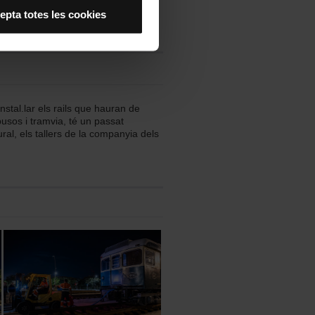
es acceptes, no pots
epta totes les cookies
es anant a l’opció “Gestor
nstal.lar els rails que hauran de
usos i tramvia, té un passat
tural, els tallers de la companyia dels