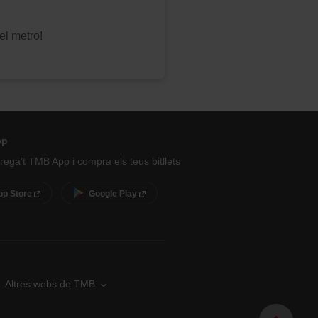
el metro!
pp
ega’t TMB App i compra els teus bitllets
pp Store
Google Play
Altres webs de TMB