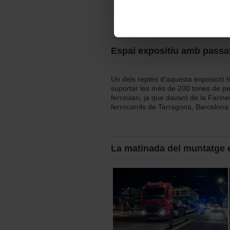
Les cookies necessàries són i
Tren sèrie 3000
començar a navegar-hi. Nomé
En qualsevol moment de la na
de cookies”, que trobaràs al 
Espai expositiu amb passat
Un dels reptes d’aquesta exposició ha
suportar les més de 200 tones de pe
ferroviari, ja que davant de la Fariner
ferrocarrils de Tarragona, Barcelona
La matinada del muntatge 