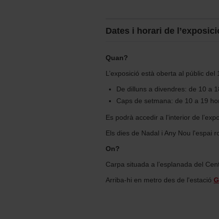
Dates i horari de l’exposici
Quan?
L’exposició està oberta al públic de
De dilluns a divendres: de 10 a 
Caps de setmana: de 10 a 19 ho
Es podrà accedir a l’interior de l’ex
Els dies de Nadal i Any Nou l'espai 
On?
Carpa situada a l’esplanada del Cent
Arriba-hi en metro des de l'estació
G