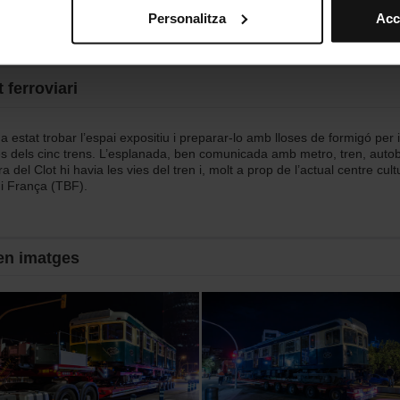
mprescindibles per al funcionament del web i, per tant, si no l
Personalitza
Acc
s pots consultar la nostra
Política de cookies
.
vegació en aquest web, pots modificar la teva selecció de cooki
menú de la part inferior del web.
 ferroviari
 estat trobar l’espai expositiu i preparar-lo amb lloses de formigó per i
s dels cinc trens. L’esplanada, ben comunicada amb metro, tren, autob
a del Clot hi havia les vies del tren i, molt a prop de l’actual centre cul
 i França (TBF).
en imatges