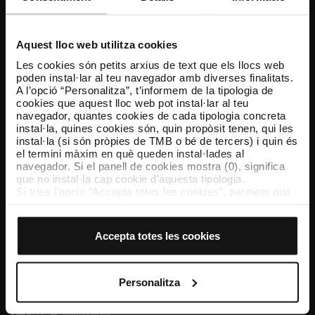
Atenció al client
Resol els teus dubtes
Aquest lloc web utilitza cookies
Les cookies són petits arxius de text que els llocs web
poden instal·lar al teu navegador amb diverses finalitats.
Segueix-nos
A l’opció “Personalitza”, t’informem de la tipologia de
cookies que aquest lloc web pot instal·lar al teu
TMB a les xarxes socials
navegador, quantes cookies de cada tipologia concreta
instal·la, quines cookies són, quin propòsit tenen, qui les
instal·la (si són pròpies de TMB o bé de tercers) i quin és
el termini màxim en què queden instal·lades al
navegador. Si el panell de cookies mostra (0), significa
TMB App
que no instal·la cap cookie d’aquesta tipologia.
Descarrega’t TMB App i compra els teus bitllets
Si tries l’opció “Accepta totes les cookies”, permets que
totes aquestes cookies s’instal·lin al teu navegador.
El selector que es troba a la dreta de cada tipologia de
App Store
Google Play
cookies permet indicar si vols que s’instal·lin o no les
Accepta totes les cookies
cookies d’aquella classe.
Un cop hagis marcat les teves preferències, has de fer
clic sobre “Selecciona i configura”. Així, s’instal·laran
només les cookies de la tipologia que hagis seleccionat
Personalitza
prèviament. Et suggerim que seleccionis les cookies de
personalització, perquè permeten recordar les teves