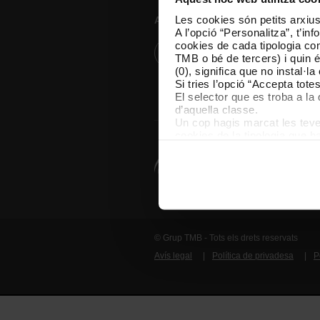
Les cookies són petits arxius
Atenció al client
A l’opció “Personalitza”, t’i
cookies de cada tipologia conc
Resol els teus dubtes
TMB o bé de tercers) i quin 
(0), significa que no instal·l
Si tries l’opció “Accepta tot
El selector que es troba a la 
d’aquella classe.
Un cop hagis marcat les teves
cookies de la tipologia que h
perquè permeten recordar les 
Les cookies necessàries són i
començar a navegar-hi. Nomé
En qualsevol moment de la na
de cookies”, que trobaràs al 
© Grup TMB - Tots els drets reservats
Avís legal
Política de privadesa
P