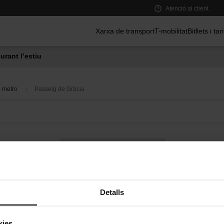
Atenció al client
Menú principal
Xarxa de transport
T-mobilitat
Bitllets i tar
urant l’estiu
e metro
Passeig de Gràcia
Bus a demanda
Serveis de proximitat a les estacions de metro
Detalls
kies