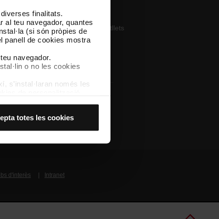
iverses finalitats.
pp
lar al teu navegador, quantes
ega’t TMB App i compra els teus bitllets
nstal·la (si són pròpies de
el panell de cookies mostra
pp Store
Google Play
l teu navegador.
stal·lin o no les cookies
í, s’instal·laran només les
kies de personalització,
 experiència d’usuari.
es acceptes, no pots
Altres webs de TMB
epta totes les cookies
es anant a l’opció “Gestor
bs d'interès
Intranet