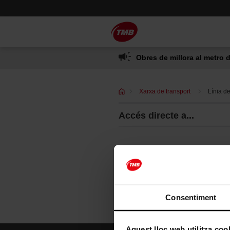
Saltar
Salta al contingut principal
al
contingut
Obres de millora al metro d
Xarxa de transport
Línia d
Accés directe a...
Consentiment
Aquest lloc web utilitza coo