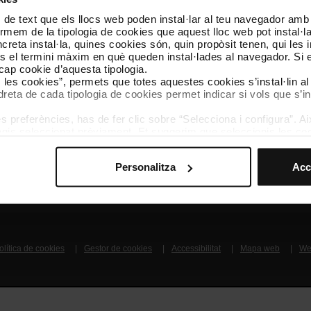
 de text que els llocs web poden instal·lar al teu navegador amb d
Segueix-nos
TMB A
nformem de la tipologia de cookies que aquest lloc web pot instal·
TMB a les xarxes socials
Descarr
reta instal·la, quines cookies són, quin propòsit tenen, qui les i
és el termini màxim en què queden instal·lades al navegador. Si 
a cap cookie d’aquesta tipologia.
A
es les cookies”, permets que totes aquestes cookies s’instal·lin a
dreta de cada tipologia de cookies permet indicar si vols que s’in
 preferències, has de fer clic sobre “Selecciona i configura”. Aix
agis seleccionat prèviament. Et suggerim que seleccionis les coo
teves opcions de navegació (com ara l’idioma) i milloren la teva
mprescindibles per al funcionament del web i, per tant, si no l
Coneix-nos
Contacta
Personalitza
Acc
s pots consultar la nostra
Política de cookies
.
vegació en aquest web, pots modificar la teva selecció de cooki
menú de la part inferior del web.
olítica de cookies
Gestor de cookies
Accessibilitat
Mapa web
We