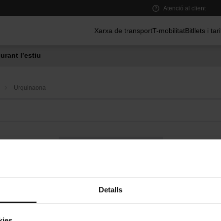
Atenció al client
Menú principal
Xarxa de transport
T-mobilitat
Bitllets i tar
urant l’estiu
Urquinaona
Bus a demanda
Serveis de proximitat a les estacions de metro
Detalls
kies