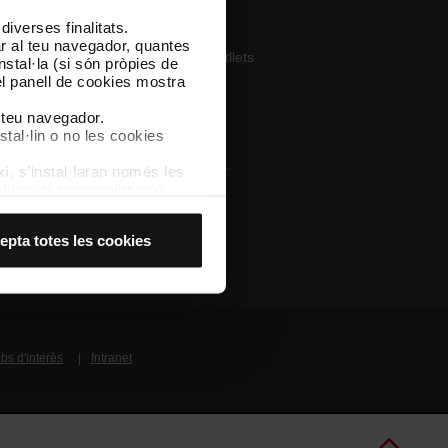
iverses finalitats.
pp
lar al teu navegador, quantes
ega’t TMB App i compra els teus bitllets
nstal·la (si són pròpies de
el panell de cookies mostra
pp Store
Google Play
l teu navegador.
stal·lin o no les cookies
í, s’instal·laran només les
kies de personalització,
 experiència d’usuari.
es acceptes, no pots
Altres webs de TMB
epta totes les cookies
es anant a l’opció “Gestor
bs d'interès
Intranet