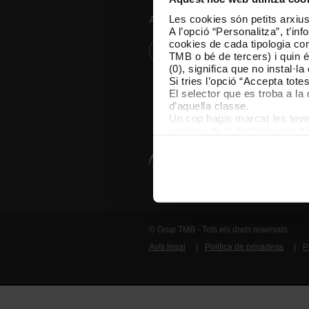
Les cookies són petits arxius
Atenció al client
A l’opció “Personalitza”, t’i
cookies de cada tipologia conc
Resol els teus dubtes
TMB o bé de tercers) i quin 
(0), significa que no instal·l
Si tries l’opció “Accepta tot
El selector que es troba a la 
d’aquella classe.
Un cop hagis marcat les teves
cookies de la tipologia que h
perquè permeten recordar les 
Les cookies necessàries són i
començar a navegar-hi. Nomé
En qualsevol moment de la na
de cookies”, que trobaràs al 
© Grup TMB - Tots els drets reservats
Avís legal
Política de privadesa
P