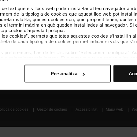
 de text que els llocs web poden instal·lar al teu navegador amb d
Segueix-nos
TMB A
nformem de la tipologia de cookies que aquest lloc web pot instal·
TMB a les xarxes socials
Descarr
reta instal·la, quines cookies són, quin propòsit tenen, qui les i
és el termini màxim en què queden instal·lades al navegador. Si 
a cap cookie d’aquesta tipologia.
A
es les cookies”, permets que totes aquestes cookies s’instal·lin a
dreta de cada tipologia de cookies permet indicar si vols que s’in
 preferències, has de fer clic sobre “Selecciona i configura”. Aix
agis seleccionat prèviament. Et suggerim que seleccionis les coo
teves opcions de navegació (com ara l’idioma) i milloren la teva
mprescindibles per al funcionament del web i, per tant, si no l
Coneix-nos
Contacta
Personalitza
Acc
s pots consultar la nostra
Política de cookies
.
vegació en aquest web, pots modificar la teva selecció de cooki
menú de la part inferior del web.
olítica de cookies
Gestor de cookies
Accessibilitat
Mapa web
We