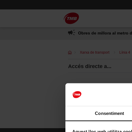
Saltar
Salta al contingut principal
al
contingut
Obres de millora al metro d
Xarxa de transport
Línia 4
Accés directe a...
Consentiment
Aquest lloc web utilitza coo