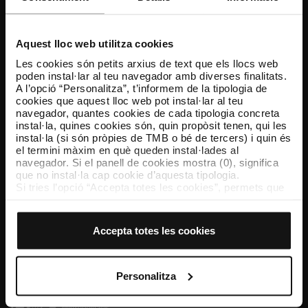
Atenció al client
Resol els teus dubtes
Aquest lloc web utilitza cookies
Les cookies són petits arxius de text que els llocs web
poden instal·lar al teu navegador amb diverses finalitats.
Segueix-nos
A l’opció “Personalitza”, t’informem de la tipologia de
cookies que aquest lloc web pot instal·lar al teu
TMB a les xarxes socials
navegador, quantes cookies de cada tipologia concreta
instal·la, quines cookies són, quin propòsit tenen, qui les
instal·la (si són pròpies de TMB o bé de tercers) i quin és
el termini màxim en què queden instal·lades al
navegador. Si el panell de cookies mostra (0), significa
TMB App
que no instal·la cap cookie d’aquesta tipologia.
Descarrega’t TMB App i compra els teus bitllets
Si tries l’opció “Accepta totes les cookies”, permets que
totes aquestes cookies s’instal·lin al teu navegador.
El selector que es troba a la dreta de cada tipologia de
App Store
Google Play
cookies permet indicar si vols que s’instal·lin o no les
Accepta totes les cookies
cookies d’aquella classe.
Un cop hagis marcat les teves preferències, has de fer
clic sobre “Selecciona i configura”. Així, s’instal·laran
només les cookies de la tipologia que hagis seleccionat
Personalitza
prèviament. Et suggerim que seleccionis les cookies de
personalització, perquè permeten recordar les teves