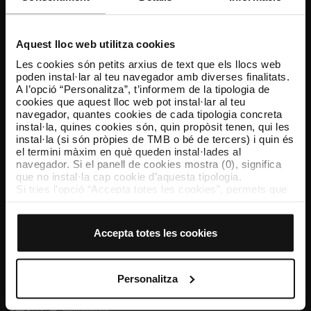
Atenció al client
Resol els teus dubtes
Aquest lloc web utilitza cookies
Les cookies són petits arxius de text que els llocs web
poden instal·lar al teu navegador amb diverses finalitats.
Segueix-nos
A l’opció “Personalitza”, t’informem de la tipologia de
cookies que aquest lloc web pot instal·lar al teu
TMB a les xarxes socials
navegador, quantes cookies de cada tipologia concreta
instal·la, quines cookies són, quin propòsit tenen, qui les
instal·la (si són pròpies de TMB o bé de tercers) i quin és
el termini màxim en què queden instal·lades al
navegador. Si el panell de cookies mostra (0), significa
TMB App
que no instal·la cap cookie d’aquesta tipologia.
Descarrega’t TMB App i compra els teus bitllets
Si tries l’opció “Accepta totes les cookies”, permets que
totes aquestes cookies s’instal·lin al teu navegador.
El selector que es troba a la dreta de cada tipologia de
App Store
Google Play
cookies permet indicar si vols que s’instal·lin o no les
Accepta totes les cookies
cookies d’aquella classe.
Un cop hagis marcat les teves preferències, has de fer
clic sobre “Selecciona i configura”. Així, s’instal·laran
només les cookies de la tipologia que hagis seleccionat
Personalitza
prèviament. Et suggerim que seleccionis les cookies de
personalització, perquè permeten recordar les teves