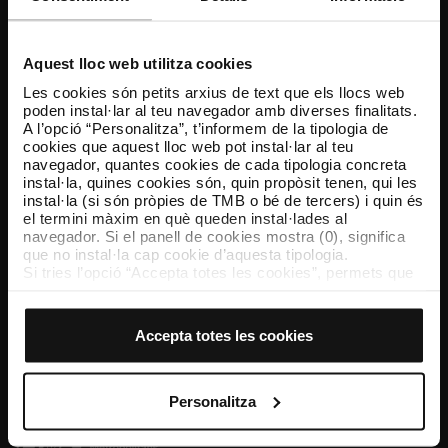
Atenció al client
Resol els teus dubtes
Aquest lloc web utilitza cookies
Les cookies són petits arxius de text que els llocs web
poden instal·lar al teu navegador amb diverses finalitats.
Segueix-nos
A l’opció “Personalitza”, t’informem de la tipologia de
cookies que aquest lloc web pot instal·lar al teu
TMB a les xarxes socials
navegador, quantes cookies de cada tipologia concreta
instal·la, quines cookies són, quin propòsit tenen, qui les
instal·la (si són pròpies de TMB o bé de tercers) i quin és
el termini màxim en què queden instal·lades al
navegador. Si el panell de cookies mostra (0), significa
TMB App
que no instal·la cap cookie d’aquesta tipologia.
Descarrega’t TMB App i compra els teus bitllets
Si tries l’opció “Accepta totes les cookies”, permets que
totes aquestes cookies s’instal·lin al teu navegador.
El selector que es troba a la dreta de cada tipologia de
App Store
Google Play
cookies permet indicar si vols que s’instal·lin o no les
Accepta totes les cookies
cookies d’aquella classe.
Un cop hagis marcat les teves preferències, has de fer
clic sobre “Selecciona i configura”. Així, s’instal·laran
només les cookies de la tipologia que hagis seleccionat
Personalitza
prèviament. Et suggerim que seleccionis les cookies de
personalització, perquè permeten recordar les teves