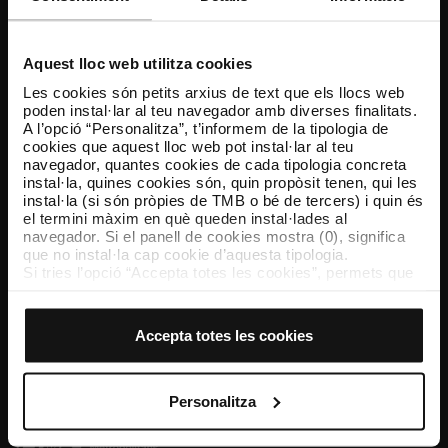
Atenció al client
Resol els teus dubtes
Aquest lloc web utilitza cookies
Les cookies són petits arxius de text que els llocs web
poden instal·lar al teu navegador amb diverses finalitats.
Segueix-nos
A l’opció “Personalitza”, t’informem de la tipologia de
cookies que aquest lloc web pot instal·lar al teu
TMB a les xarxes socials
navegador, quantes cookies de cada tipologia concreta
instal·la, quines cookies són, quin propòsit tenen, qui les
instal·la (si són pròpies de TMB o bé de tercers) i quin és
el termini màxim en què queden instal·lades al
navegador. Si el panell de cookies mostra (0), significa
TMB App
que no instal·la cap cookie d’aquesta tipologia.
Descarrega’t TMB App i compra els teus bitllets
Si tries l’opció “Accepta totes les cookies”, permets que
totes aquestes cookies s’instal·lin al teu navegador.
El selector que es troba a la dreta de cada tipologia de
App Store
Google Play
cookies permet indicar si vols que s’instal·lin o no les
Accepta totes les cookies
cookies d’aquella classe.
Un cop hagis marcat les teves preferències, has de fer
clic sobre “Selecciona i configura”. Així, s’instal·laran
només les cookies de la tipologia que hagis seleccionat
Personalitza
prèviament. Et suggerim que seleccionis les cookies de
personalització, perquè permeten recordar les teves