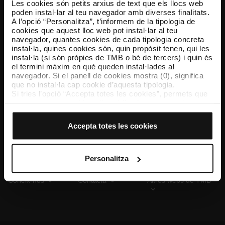
Les cookies són petits arxius de text que els llocs web
poden instal·lar al teu navegador amb diverses finalitats.
A l’opció “Personalitza”, t’informem de la tipologia de
cookies que aquest lloc web pot instal·lar al teu
TMB App
navegador, quantes cookies de cada tipologia concreta
Descarrega’t TMB App i compra els teus bitllets
instal·la, quines cookies són, quin propòsit tenen, qui les
instal·la (si són pròpies de TMB o bé de tercers) i quin és
el termini màxim en què queden instal·lades al
App Store
Google Play
navegador. Si el panell de cookies mostra (0), significa
que no instal·la cap cookie d’aquesta tipologia.
Si tries l’opció “Accepta totes les cookies”, permets que
totes aquestes cookies s’instal·lin al teu navegador.
El selector que es troba a la dreta de cada tipologia de
cookies permet indicar si vols que s’instal·lin o no les
Accepta totes les cookies
cookies d’aquella classe.
Un cop hagis marcat les teves preferències, has de fer
clic sobre “Selecciona i configura”. Així, s’instal·laran
només les cookies de la tipologia que hagis seleccionat
Personalitza
prèviament. Et suggerim que seleccionis les cookies de
personalització, perquè permeten recordar les teves
Coneix-nos
Contacta
Altres webs de TMB
opcions de navegació (com ara l’idioma) i milloren la teva
experiència d’usuari.
Les cookies necessàries són imprescindibles per al
funcionament del web i, per tant, si no les acceptes, no
pots començar a navegar-hi. Només pots consultar la