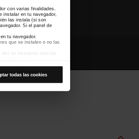
or con varias finalidades.
Otras webs de TMB
e instalar en tu navegador,
én las instala (si son
avegador. Si el panel de
 en tu navegador.
res que se instalen o no las
Así se instalarán solo las
Webs de interés
Intranet
las cookies de
joran tu experiencia de
ptar todas las cookies
 no las aceptas, no puedes
es seleccionando la opción