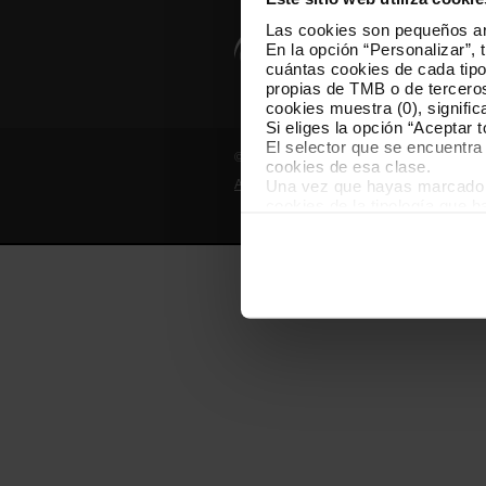
Las cookies son pequeños arc
En la opción “Personalizar”, 
cuántas cookies de cada tipol
propias de TMB o de terceros
cookies muestra (0), signific
Si eliges la opción “Aceptar 
El selector que se encuentra 
© Grupo TMB - Todos los derechos reserv
cookies de esa clase.
Una vez que hayas marcado tu
Aviso legal
Política de privacidad
cookies de la tipología que 
personalización, porque perm
usuario.
Las cookies necesarias son i
empezar a navegar. Solo pue
En cualquier momento de la n
“Gestor de cookies”, que enco