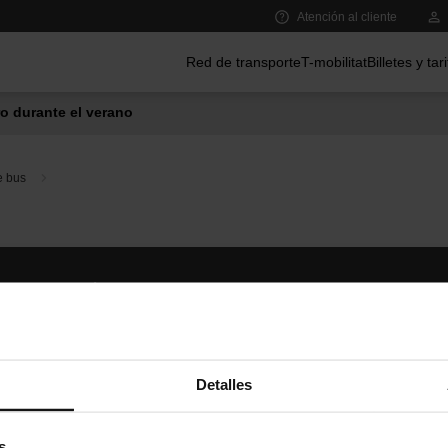
Atención al cliente
Menú principal
Red de transporte
T-mobilitat
Billetes y tar
o durante el verano
e bus
Síguenos
TMB A
TMB en las redes sociales
Descár
A
Detalles
s