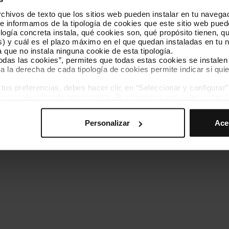
hivos de texto que los sitios web pueden instalar en tu navegad
Conócenos
Contacta
te informamos de la tipología de cookies que este sitio web pued
ogía concreta instala, qué cookies son, qué propósito tienen, qui
) y cuál es el plazo máximo en el que quedan instaladas en tu n
a que no instala ninguna cookie de esta tipología.
todas las cookies”, permites que todas estas cookies se instalen
a la derecha de cada tipología de cookies permite indicar si quie
ados
s preferencias, debes hacer clic en “Seleccionar y configurar”. 
Política de cookies
Gestor de cookies
Accesibilidad
Mapa web
hayas seleccionado previamente. Te sugerimos que selecciones 
iten recordar tus opciones de navegación (como el idioma) y me
Personalizar
Ace
mprescindibles para el funcionamiento de la web y, por tanto, si
des consultar nuestra
Política de cookies
.
avegación en esta web, podrás modificar tu selección de cooki
ntrarás en el menú de la parte inferior de la web.