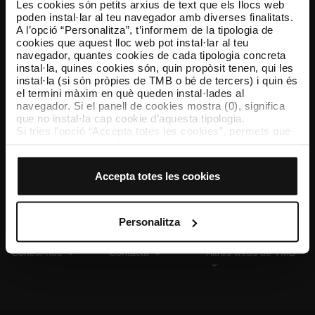
Les cookies són petits arxius de text que els llocs web
poden instal·lar al teu navegador amb diverses finalitats.
A l’opció “Personalitza”, t’informem de la tipologia de
cookies que aquest lloc web pot instal·lar al teu
TMB App
navegador, quantes cookies de cada tipologia concreta
Descarrega’t TMB App i compra els teus bitllets
instal·la, quines cookies són, quin propòsit tenen, qui les
instal·la (si són pròpies de TMB o bé de tercers) i quin és
el termini màxim en què queden instal·lades al
App Store
Google Play
navegador. Si el panell de cookies mostra (0), significa
que no instal·la cap cookie d’aquesta tipologia.
Si tries l’opció “Accepta totes les cookies”, permets que
totes aquestes cookies s’instal·lin al teu navegador.
El selector que es troba a la dreta de cada tipologia de
cookies permet indicar si vols que s’instal·lin o no les
Accepta totes les cookies
cookies d’aquella classe.
Un cop hagis marcat les teves preferències, has de fer
clic sobre “Selecciona i configura”. Així, s’instal·laran
només les cookies de la tipologia que hagis seleccionat
Personalitza
prèviament. Et suggerim que seleccionis les cookies de
personalització, perquè permeten recordar les teves
Coneix-nos
Contacta
Altres webs de TMB
opcions de navegació (com ara l’idioma) i milloren la teva
experiència d’usuari.
Les cookies necessàries són imprescindibles per al
funcionament del web i, per tant, si no les acceptes, no
pots començar a navegar-hi. Només pots consultar la