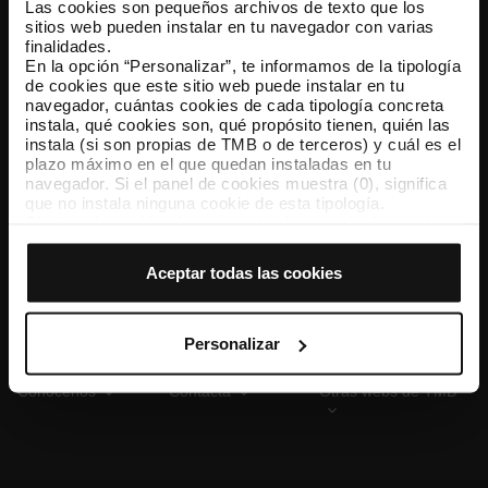
Las cookies son pequeños archivos de texto que los
sitios web pueden instalar en tu navegador con varias
finalidades.
En la opción “Personalizar”, te informamos de la tipología
TMB App
de cookies que este sitio web puede instalar en tu
Descárgate TMB App y compra tus billetes
navegador, cuántas cookies de cada tipología concreta
instala, qué cookies son, qué propósito tienen, quién las
instala (si son propias de TMB o de terceros) y cuál es el
App Store
Google Play
plazo máximo en el que quedan instaladas en tu
navegador. Si el panel de cookies muestra (0), significa
que no instala ninguna cookie de esta tipología.
Si eliges la opción “Aceptar todas las cookies”, permites
que todas estas cookies se instalen en tu navegador.
El selector que se encuentra a la derecha de cada
Aceptar todas las cookies
tipología de cookies permite indicar si quieres que se
instalen o no las cookies de esa clase.
Una vez que hayas marcado tus preferencias, debes
hacer clic en “Seleccionar y configurar”. Así se instalarán
Personalizar
solo las cookies de la tipología que hayas seleccionado
previamente. Te sugerimos que selecciones las cookies
Conócenos
Contacta
Otras webs de TMB
de personalización, porque permiten recordar tus
opciones de navegación (como el idioma) y mejoran tu
experiencia de usuario.
Las cookies necesarias son imprescindibles para el
funcionamiento de la web y, por tanto, si no las aceptas,