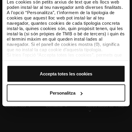
Les cookies són petits arxius de text que els llocs web
poden instal·lar al teu navegador amb diverses finalitats.
A l’opció “Personalitza”, t’informem de la tipologia de
cookies que aquest lloc web pot instal·lar al teu
TMB App
navegador, quantes cookies de cada tipologia concreta
Descarrega’t TMB App i compra els teus bitllets
instal·la, quines cookies són, quin propòsit tenen, qui les
instal·la (si són pròpies de TMB o bé de tercers) i quin és
el termini màxim en què queden instal·lades al
App Store
Google Play
navegador. Si el panell de cookies mostra (0), significa
que no instal·la cap cookie d’aquesta tipologia.
Si tries l’opció “Accepta totes les cookies”, permets que
totes aquestes cookies s’instal·lin al teu navegador.
El selector que es troba a la dreta de cada tipologia de
cookies permet indicar si vols que s’instal·lin o no les
Accepta totes les cookies
cookies d’aquella classe.
Un cop hagis marcat les teves preferències, has de fer
clic sobre “Selecciona i configura”. Així, s’instal·laran
només les cookies de la tipologia que hagis seleccionat
Personalitza
prèviament. Et suggerim que seleccionis les cookies de
personalització, perquè permeten recordar les teves
Coneix-nos
Contacta
Altres webs de TMB
opcions de navegació (com ara l’idioma) i milloren la teva
experiència d’usuari.
Les cookies necessàries són imprescindibles per al
funcionament del web i, per tant, si no les acceptes, no
pots començar a navegar-hi. Només pots consultar la