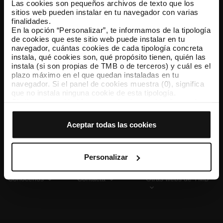
Las cookies son pequeños archivos de texto que los
sitios web pueden instalar en tu navegador con varias
finalidades.
En la opción “Personalizar”, te informamos de la tipología
TMB App
de cookies que este sitio web puede instalar en tu
Descárgate TMB App y compra tus billetes
navegador, cuántas cookies de cada tipología concreta
instala, qué cookies son, qué propósito tienen, quién las
instala (si son propias de TMB o de terceros) y cuál es el
App Store
Google Play
plazo máximo en el que quedan instaladas en tu
navegador. Si el panel de cookies muestra (0), significa
que no instala ninguna cookie de esta tipología.
Si eliges la opción “Aceptar todas las cookies”, permites
que todas estas cookies se instalen en tu navegador.
El selector que se encuentra a la derecha de cada
Aceptar todas las cookies
tipología de cookies permite indicar si quieres que se
instalen o no las cookies de esa clase.
Una vez que hayas marcado tus preferencias, debes
hacer clic en “Seleccionar y configurar”. Así se instalarán
Personalizar
solo las cookies de la tipología que hayas seleccionado
previamente. Te sugerimos que selecciones las cookies
Conócenos
Contacta
Otras webs de TMB
de personalización, porque permiten recordar tus
opciones de navegación (como el idioma) y mejoran tu
experiencia de usuario.
Las cookies necesarias son imprescindibles para el
funcionamiento de la web y, por tanto, si no las aceptas,