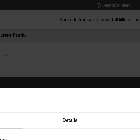
Atenció al client
Menú principal
Xarxa de transport
T-mobilitat
Bitllets i tar
urant l’estiu
32
Segueix-nos
TMB A
TMB a les xarxes socials
Descarr
A
Detalls
kies