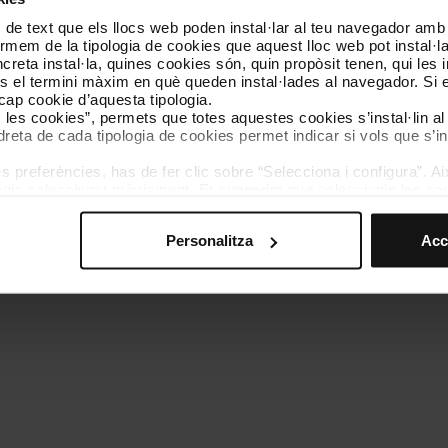
 de text que els llocs web poden instal·lar al teu navegador amb d
Coneix-nos
Contacta
nformem de la tipologia de cookies que aquest lloc web pot instal·
reta instal·la, quines cookies són, quin propòsit tenen, qui les i
és el termini màxim en què queden instal·lades al navegador. Si 
a cap cookie d’aquesta tipologia.
es les cookies”, permets que totes aquestes cookies s’instal·lin a
dreta de cada tipologia de cookies permet indicar si vols que s’in
 preferències, has de fer clic sobre “Selecciona i configura”. Aix
olítica de cookies
Gestor de cookies
Accessibilitat
Mapa web
We
agis seleccionat prèviament. Et suggerim que seleccionis les coo
teves opcions de navegació (com ara l’idioma) i milloren la teva
mprescindibles per al funcionament del web i, per tant, si no l
Personalitza
Acc
s pots consultar la nostra
Política de cookies
.
vegació en aquest web, pots modificar la teva selecció de cooki
menú de la part inferior del web.