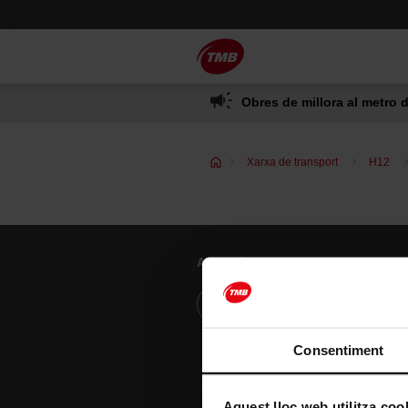
Saltar
Salta al contingut principal
al
contingut
Obres de millora al metro d
Xarxa de transport
H12
Atenció al client
Resol els teus dubtes
Consentiment
Aquest lloc web utilitza coo