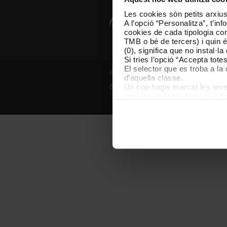
Les cookies són petits arxius
A l’opció “Personalitza”, t’i
cookies de cada tipologia conc
TMB o bé de tercers) i quin 
(0), significa que no instal·l
Si tries l’opció “Accepta tot
El selector que es troba a la 
© Grup TMB - Tots els drets reservats
d’aquella classe.
Un cop hagis marcat les teves
Avís legal
Política de privadesa
P
cookies de la tipologia que h
perquè permeten recordar les 
Les cookies necessàries són i
començar a navegar-hi. Nomé
En qualsevol moment de la na
de cookies”, que trobaràs al 