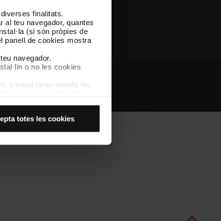
iverses finalitats.
Altres webs de TMB
lar al teu navegador, quantes
nstal·la (si són pròpies de
el panell de cookies mostra
l teu navegador.
stal·lin o no les cookies
í, s’instal·laran només les
bs d'interès
Intranet
kies de personalització,
 experiència d’usuari.
es acceptes, no pots
epta totes les cookies
es anant a l’opció “Gestor