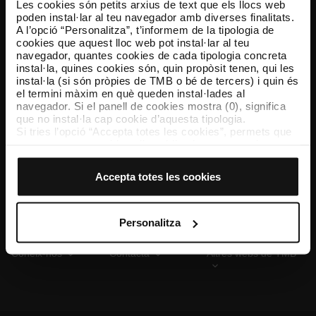
Les cookies són petits arxius de text que els llocs web
poden instal·lar al teu navegador amb diverses finalitats.
A l’opció “Personalitza”, t’informem de la tipologia de
cookies que aquest lloc web pot instal·lar al teu
TMB App
navegador, quantes cookies de cada tipologia concreta
Descarrega’t TMB App i compra els teus bitllets
instal·la, quines cookies són, quin propòsit tenen, qui les
instal·la (si són pròpies de TMB o bé de tercers) i quin és
el termini màxim en què queden instal·lades al
App Store
Google Play
navegador. Si el panell de cookies mostra (0), significa
que no instal·la cap cookie d’aquesta tipologia.
Si tries l’opció “Accepta totes les cookies”, permets que
totes aquestes cookies s’instal·lin al teu navegador.
El selector que es troba a la dreta de cada tipologia de
cookies permet indicar si vols que s’instal·lin o no les
Accepta totes les cookies
cookies d’aquella classe.
Un cop hagis marcat les teves preferències, has de fer
clic sobre “Selecciona i configura”. Així, s’instal·laran
només les cookies de la tipologia que hagis seleccionat
Personalitza
prèviament. Et suggerim que seleccionis les cookies de
personalització, perquè permeten recordar les teves
Coneix-nos
Contacta
Altres webs de TMB
opcions de navegació (com ara l’idioma) i milloren la teva
experiència d’usuari.
Les cookies necessàries són imprescindibles per al
funcionament del web i, per tant, si no les acceptes, no
pots començar a navegar-hi. Només pots consultar la