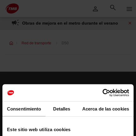
Saltar
Saltar al contenido principal
al
contenido
Obras de mejora en el metro durante el verano
Red de transporte
D50
Atención al cliente
Resuelve tus dudas
Consentimiento
Detalles
Acerca de las cookies
Síguenos
TMB en las redes sociales
Este sitio web utiliza cookies