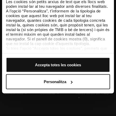
Les cookies són petits arxius de text que els llocs web
poden instal·lar al teu navegador amb diverses finalitats.
A l’opció “Personalitza”, t’informem de la tipologia de
cookies que aquest lloc web pot instal·lar al teu
TMB App
navegador, quantes cookies de cada tipologia concreta
Descarrega’t TMB App i compra els teus bitllets
instal·la, quines cookies són, quin propòsit tenen, qui les
instal·la (si són pròpies de TMB o bé de tercers) i quin és
el termini màxim en què queden instal·lades al
App Store
Google Play
navegador. Si el panell de cookies mostra (0), significa
que no instal·la cap cookie d’aquesta tipologia.
Si tries l’opció “Accepta totes les cookies”, permets que
totes aquestes cookies s’instal·lin al teu navegador.
El selector que es troba a la dreta de cada tipologia de
cookies permet indicar si vols que s’instal·lin o no les
Accepta totes les cookies
cookies d’aquella classe.
Un cop hagis marcat les teves preferències, has de fer
clic sobre “Selecciona i configura”. Així, s’instal·laran
només les cookies de la tipologia que hagis seleccionat
Personalitza
prèviament. Et suggerim que seleccionis les cookies de
personalització, perquè permeten recordar les teves
Coneix-nos
Contacta
Altres webs de TMB
opcions de navegació (com ara l’idioma) i milloren la teva
experiència d’usuari.
Les cookies necessàries són imprescindibles per al
funcionament del web i, per tant, si no les acceptes, no
pots començar a navegar-hi. Només pots consultar la